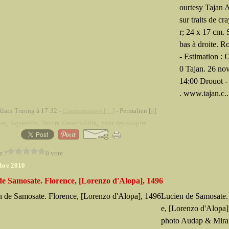
ourtesy Tajan 
sur traits de cr
r; 24 x 17 cm. 
bas à droite. R
- Estimation : 
0 Tajan. 26 no
14:00 Drouot - 
. www.tajan.c..
Alain Truong à 17:32 -
Commentaires [
…
]
- Permalien [
#
]
ise
,
Aquarelle
,
Vetore Zanetti-Zilla
,
pont des soupirs
z ?
0 vote
bre 2010
de Samosate. Florence, [Lorenzo d'Alopa], 1496
Lucien de Samosate.
e, [Lorenzo d'Alopa]
photo Audap & Mira