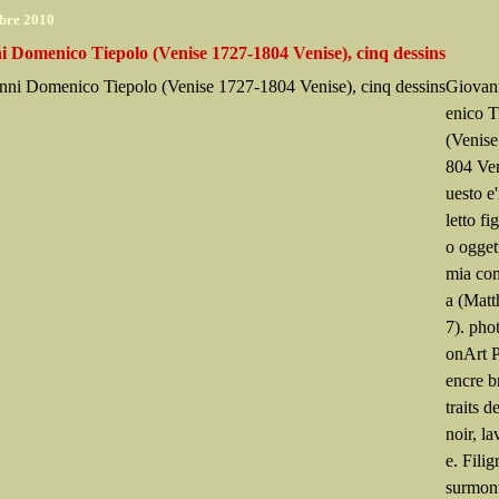
bre 2010
i Domenico Tiepolo (Venise 1727-1804 Venise), cinq dessins
Giovan
enico T
(Venis
804 Ven
uesto e'
letto fi
o ogget
mia co
a (Matt
7). pho
onArt 
encre b
traits 
noir, la
e. Fili
surmont