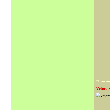
21 novem
Vetore Z