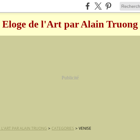
Eloge de l'Art par Alain Truong
Publicité
 L'ART PAR ALAIN TRUONG
>
CATEGORIES
>
VENISE