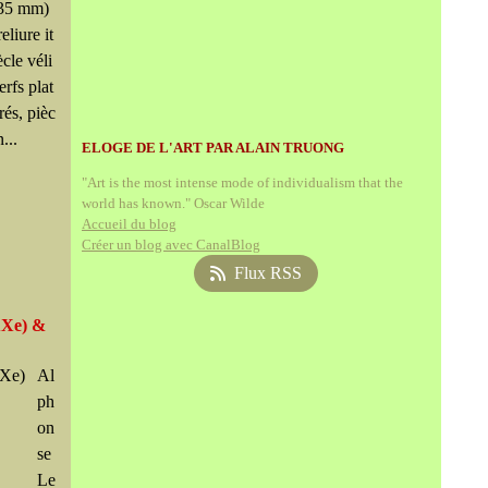
 235 mm)
eliure it
cle véli
erfs plat
rés, pièc
...
ELOGE DE L'ART PAR ALAIN TRUONG
"Art is the most intense mode of individualism that the
world has known." Oscar Wilde
Accueil du blog
Créer un blog avec CanalBlog
Flux RSS
XXe) &
Al
ph
on
se
Le