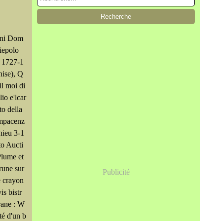
ni Dom
iepolo
e 1727-1
ise), Q
il moi di
glio e'lcar
to della
mpacenz
hieu 3-1
to Aucti
Plume et
rune sur
Publicité
de crayon
vis bistr
grane : W
é d'un b