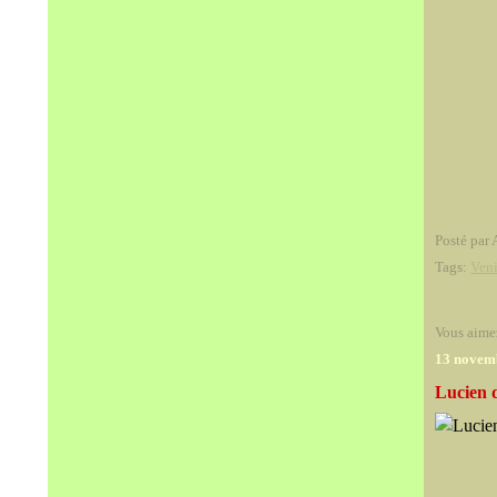
Posté par 
Tags:
Ven
Vous aime
13 novem
Lucien 