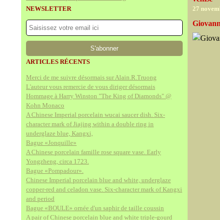
NEWSLETTER
27 novem
Giovann
ARTICLES RÉCENTS
Merci de me suivre désormais sur Alain.R.Truong
L'auteur vous remercie de vous diriger désormais
Hommage à Harry Winston "The King of Diamonds" @
Kohn Monaco
A Chinese Imperial porcelain wucai saucer dish. Six-
character mark of Jiajing within a double ring in
underglaze blue, Kangxi,
Bague «Jonquille»
A Chinese porcelain famille rose square vase. Early
Yongzheng, circa 1723.
Bague «Pompadour».
Chinese Imperial porcelain blue and white, underglaze
copper-red and celadon vase. Six-character mark of Kangxi
and period
Bague «BOULE» ornée d'un saphir de taille coussin
A pair of Chinese porcelain blue and white triple-gourd