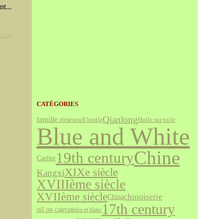
nt...
ce de
CATÉGORIES
Qianlong
famille rose
snuff bottle
Huile sur toile
Blue and White
Chine
19th century
Cartier
XIXe siècle
Kangxi
XVIIIème siècle
XVIIème siècle
chinoiserie
China
17th century
oil on canvas
bleu et blanc