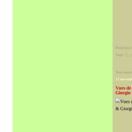
Posté par 
Tags:
Ven
Vous aime
11 novem
Vues de
Giorgio