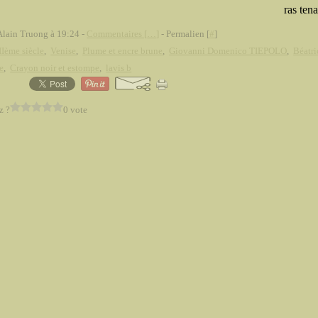
ras tena
Alain Truong à 19:24 -
Commentaires [
…
]
- Permalien [
#
]
Ième siècle
,
Venise
,
Plume et encre brune
,
Giovanni Domenico TIEPOLO
,
Béatri
e
,
Crayon noir et estompe
,
lavis b
z ?
0 vote