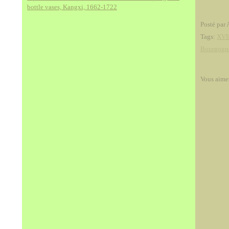
bottle vases, Kangxi, 1662-1722
Posté par 
Tags:
XVII
Bourgogn
Vous aime