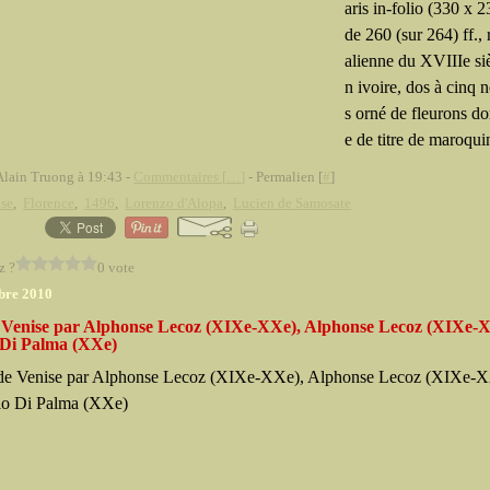
aris in-folio (330 x
de 260 (sur 264) ff., r
alienne du XVIIIe siè
n ivoire, dos à cinq n
s orné de fleurons do
e de titre de maroquin
Alain Truong à 19:43 -
Commentaires [
…
]
- Permalien [
#
]
ise
,
Florence
,
1496
,
Lorenzo d'Alopa
,
Lucien de Samosate
z ?
0 vote
bre 2010
 Venise par Alphonse Lecoz (XIXe-XXe), Alphonse Lecoz (XIXe-
 Di Palma (XXe)