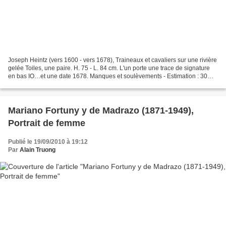
Joseph Heintz (vers 1600 - vers 1678), Traineaux et cavaliers sur une rivière
gelée Toiles, une paire. H. 75 - L. 84 cm. L'un porte une trace de signature
en bas IO…et une date 1678. Manques et soulèvements - Estimation : 30
000 / 40 000 € Joseph Heintz...
Mariano Fortuny y de Madrazo (1871-1949),
Portrait de femme
Publié le 19/09/2010 à 19:12
Par
Alain Truong