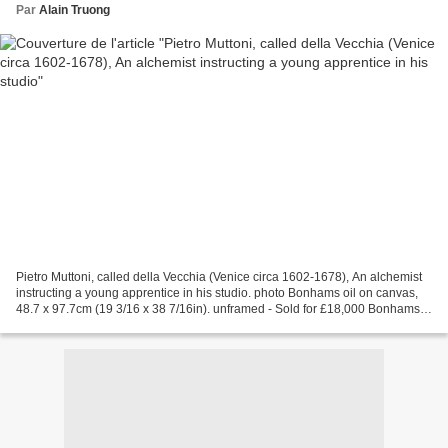
Par
Alain Truong
Pietro Muttoni, called della Vecchia (Venice circa 1602-1678), An alchemist
instructing a young apprentice in his studio. photo Bonhams oil on canvas,
48.7 x 97.7cm (19 3/16 x 38 7/16in). unframed - Sold for £18,000 Bonhams.
Old Master Paintings, 7 Jul...