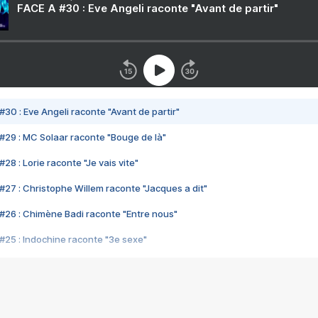
FACE A #30 : Eve Angeli raconte "Avant de partir"
#30 : Eve Angeli raconte "Avant de partir"
#29 : MC Solaar raconte "Bouge de là"
28 : Lorie raconte "Je vais vite"
#27 : Christophe Willem raconte "Jacques a dit"
#26 : Chimène Badi raconte "Entre nous"
#25 : Indochine raconte "3e sexe"
#24 : Zaho raconte "C'est chelou"
#23 : Patrick Bruel raconte "Au café des délices"
#22 : Kyo raconte "Le chemin"