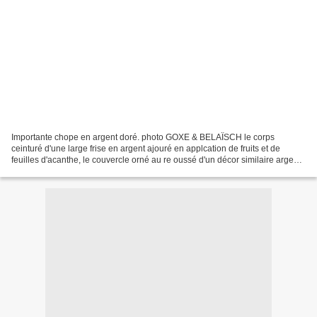
Importante chope en argent doré. photo GOXE & BELAÏSCH le corps
ceinturé d'une large frise en argent ajouré en applcation de fruits et de
feuilles d'acanthe, le couvercle orné au re oussé d'un décor similaire argent
laissé en réserve. Appui-pouce bifide,...