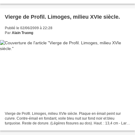
Delorme - Collin du Bocage - Paris
Vierge de Profil. Limoges, milieu XVIe siècle.
Publié le 02/06/2009 à 22:28
Par
Alain Truong
Vierge de Profil. Limoges, milieu XVIe siècle. Plaque en émail peint sur
cuivre. Contre-émail en fondant, voile bleu nuit sur fond noir et bleu
turquoise. Reste de dorure. (Légères fissures au dos). Haut. : 13,4 cm - Larg.
: 11,7 cm. Estimation : 6 000...