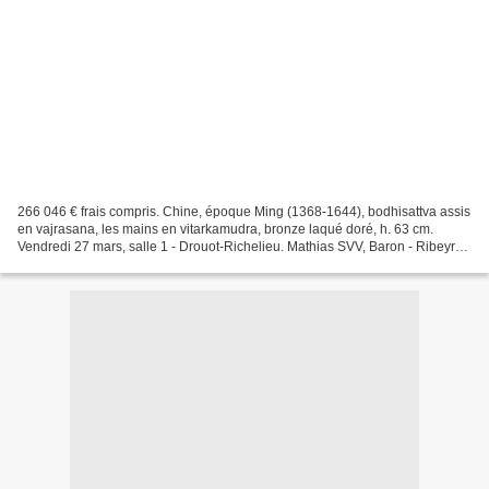
266 046 € frais compris. Chine, époque Ming (1368-1644), bodhisattva assis
en vajrasana, les mains en vitarkamudra, bronze laqué doré, h. 63 cm.
Vendredi 27 mars, salle 1 - Drouot-Richelieu. Mathias SVV, Baron - Ribeyre
& Associés SVV, Farrando - Lemoine...