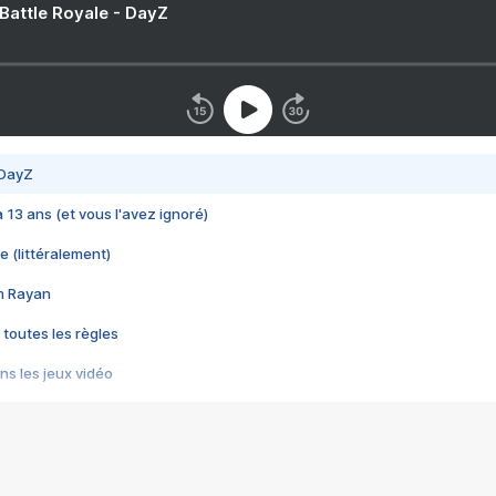
 Battle Royale - DayZ
 DayZ
 a 13 ans (et vous l'avez ignoré)
e (littéralement)
im Rayan
 toutes les règles
s les jeux vidéo
us choquant de Rockstar ? - Le scandale BULLY
e plus moche de Steam
du RÊVE tourne au CAUCHEMAR