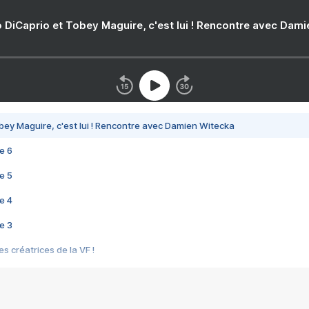
 DiCaprio et Tobey Maguire, c'est lui ! Rencontre avec Dam
bey Maguire, c'est lui ! Rencontre avec Damien Witecka
e 6
e 5
e 4
e 3
s créatrices de la VF !
e 2
e 1