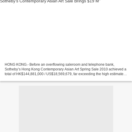
HONG KONG.- Before an overflowing saleroom and telephone bank,
Sotheby’s Hong Kong Contemporary Asian Art Spring Sale 2010 achieved a
total of HK$144,881,000 / US$18,569,679, far exceeding the high estimate
(HK$126,851,000 / US$16,342,214*). Liu Ye’s...