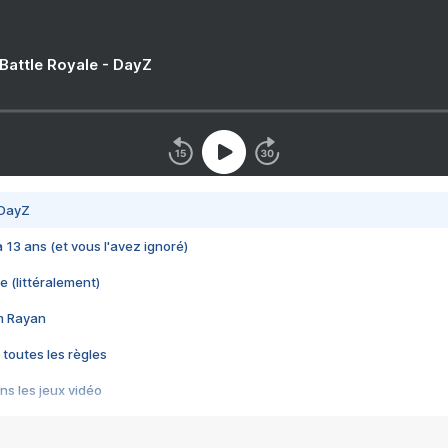
 Battle Royale - DayZ
 DayZ
 a 13 ans (et vous l'avez ignoré)
e (littéralement)
im Rayan
 toutes les règles
s les jeux vidéo
us choquant de Rockstar ? - Le scandale BULLY