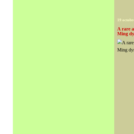
19 octobr
A rare 
Ming dyn