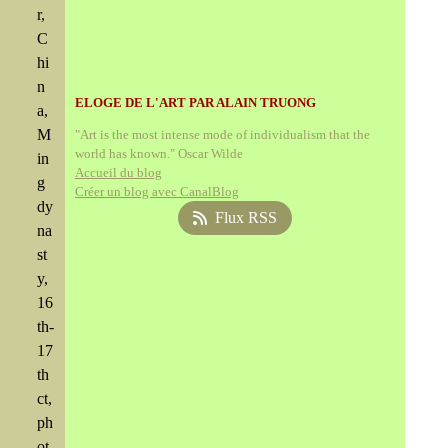
r,
C
hi
n
ELOGE DE L'ART PAR ALAIN TRUONG
a,
M
"Art is the most intense mode of individualism that the
world has known." Oscar Wilde
in
Accueil du blog
g
Créer un blog avec CanalBlog
dy
Flux RSS
na
st
y,
16
th-
17
th
ct,
ph
ot