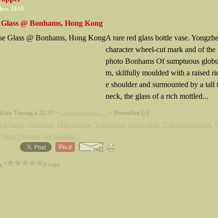
bre 2010
 Glass @ Bonhams, Hong Kong
A rare red glass bottle vase. Yongzh
character wheel-cut mark and of the 
photo Bonhams Of sumptuous globul
m, skilfully moulded with a raised ri
e shoulder and surmounted by a tall 
neck, the glass of a rich mottled...
Alain Truong à 22:37 -
Commentaires [
…
]
- Permalien [
#
]
g dynasty
,
Qianlong
,
18th century
,
Yongzheng
,
bottle vase
,
17th-18th Century
,
,
Water Dropper
,
brush holder
z ?
0 vote