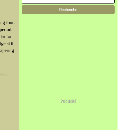
eng four-
period.
ar for
dge at th
tapering
Glass
,
Publicité