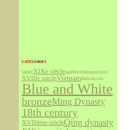
CATÉGORIES
XIXe siècle
Jade
Cartier
snuff bottle
bleu et blanc
Vietnam
XVIIIe siècle
Huile sur toile
Blue and White
bronze
Ming Dynasty
18th century
Qing dynasty
XVIIème siècle