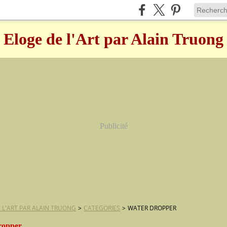
Eloge de l'Art par Alain Truong
Publicité
 L'ART PAR ALAIN TRUONG
>
CATEGORIES
>
WATER DROPPER
ropper