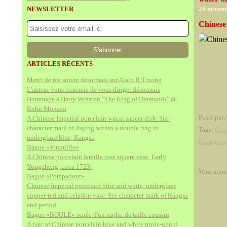
NEWSLETTER
24 novem
Chinese
ARTICLES RÉCENTS
Merci de me suivre désormais sur Alain.R.Truong
L'auteur vous remercie de vous diriger désormais
Hommage à Harry Winston "The King of Diamonds" @
Kohn Monaco
Posté par 
A Chinese Imperial porcelain wucai saucer dish. Six-
character mark of Jiajing within a double ring in
Tags:
Qin
underglaze blue, Kangxi,
Guangxu
Bague «Jonquille»
A Chinese porcelain famille rose square vase. Early
Yongzheng, circa 1723.
Vous aime
Bague «Pompadour».
Chinese Imperial porcelain blue and white, underglaze
copper-red and celadon vase. Six-character mark of Kangxi
and period
Bague «BOULE» ornée d'un saphir de taille coussin
A pair of Chinese porcelain blue and white triple-gourd