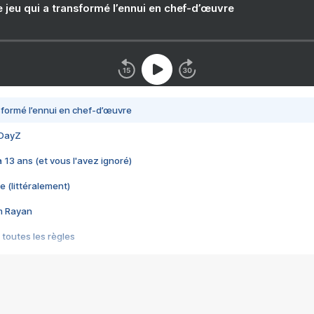
e jeu qui a transformé l’ennui en chef-d’œuvre
nsformé l’ennui en chef-d’œuvre
 DayZ
 a 13 ans (et vous l'avez ignoré)
e (littéralement)
im Rayan
 toutes les règles
s les jeux vidéo
us choquant de Rockstar ? - Le scandale BULLY
e plus moche de Steam