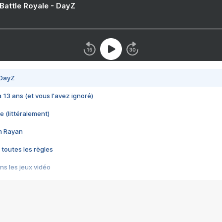
 Battle Royale - DayZ
 DayZ
 a 13 ans (et vous l'avez ignoré)
e (littéralement)
im Rayan
 toutes les règles
s les jeux vidéo
us choquant de Rockstar ? - Le scandale BULLY
e plus moche de Steam
du RÊVE tourne au CAUCHEMAR