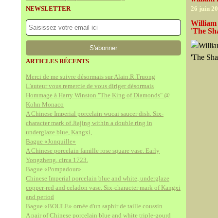
NEWSLETTER
26 juin 2
William
'The Sh
ARTICLES RÉCENTS
Merci de me suivre désormais sur Alain.R.Truong
L'auteur vous remercie de vous diriger désormais
Hommage à Harry Winston "The King of Diamonds" @
Kohn Monaco
A Chinese Imperial porcelain wucai saucer dish. Six-
character mark of Jiajing within a double ring in
underglaze blue, Kangxi,
Bague «Jonquille»
A Chinese porcelain famille rose square vase. Early
Yongzheng, circa 1723.
Bague «Pompadour».
Chinese Imperial porcelain blue and white, underglaze
copper-red and celadon vase. Six-character mark of Kangxi
and period
Bague «BOULE» ornée d'un saphir de taille coussin
A pair of Chinese porcelain blue and white triple-gourd