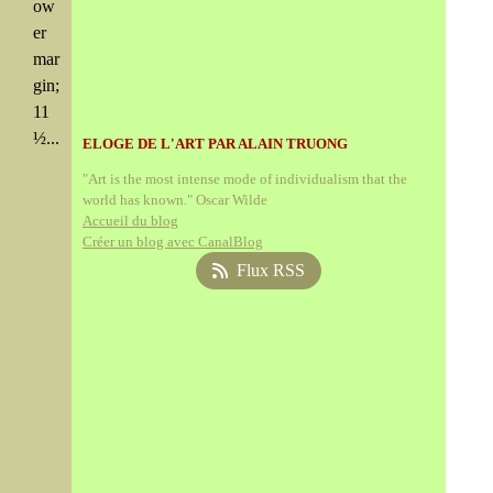
ow
er
mar
gin;
11
½...
ELOGE DE L'ART PAR ALAIN TRUONG
"Art is the most intense mode of individualism that the
world has known." Oscar Wilde
Accueil du blog
Créer un blog avec CanalBlog
Flux RSS