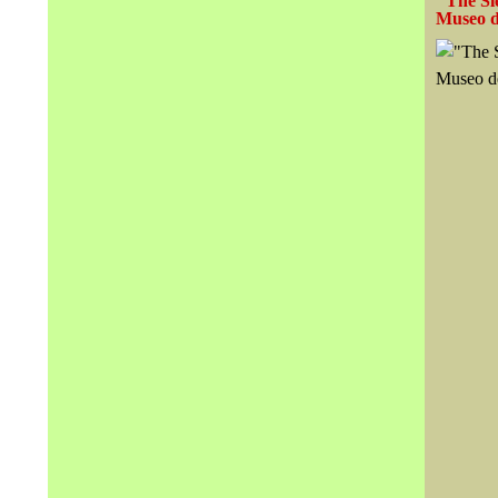
"The Sl
Museo d