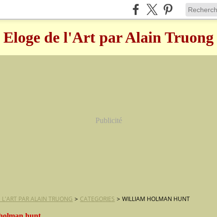
Eloge de l'Art par Alain Truong
Publicité
 L'ART PAR ALAIN TRUONG
>
CATEGORIES
>
WILLIAM HOLMAN HUNT
 holman hunt