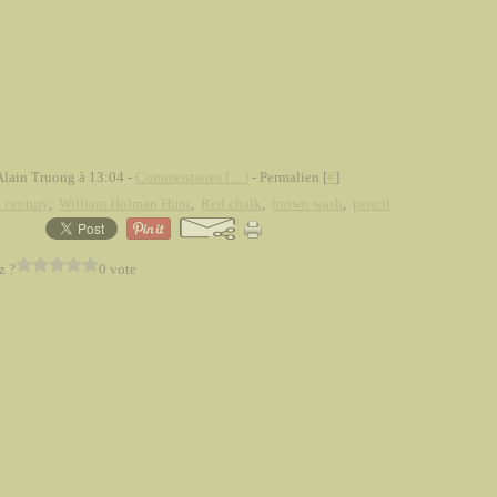
Alain Truong à 13:04 -
Commentaires [
…
]
- Permalien [
#
]
 century
,
William Holman Hunt
,
Red chalk
,
brown wash
,
pencil
z ?
0 vote