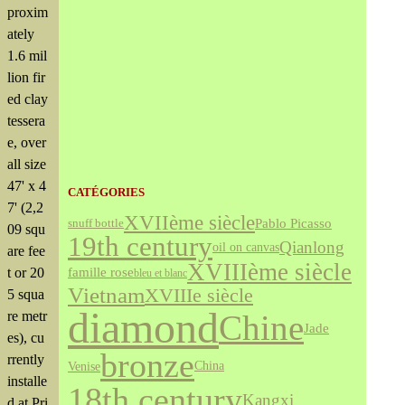
proxim
ately
1.6 mil
lion fir
ed clay
tessera
e, over
all size
47' x 4
CATÉGORIES
7' (2,2
XVIIème siècle
Pablo Picasso
snuff bottle
09 squ
19th century
Qianlong
oil on canvas
are fee
XVIIIème siècle
t or 20
famille rose
bleu et blanc
Vietnam
XVIIIe siècle
5 squa
diamond
re metr
Chine
Jade
es), cu
bronze
rrently
Venise
China
installe
18th century
Kangxi
d at Pri