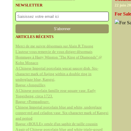
NEWSLETTER
22 juin 2
For Sale
ARTICLES RÉCENTS
Merci de me suivre désormais sur Alain.R.Truong
L'auteur vous remercie de vous diriger désormais
Hommage à Harry Winston "The King of Diamonds" @
Kohn Monaco
A Chinese Imperial porcelain wucai saucer dish. Six-
character mark of Jiajing within a double ring in
underglaze blue, Kangxi,
Bague «Jonquille»
A Chinese porcelain famille rose square vase. Early
Yongzheng, circa 1723.
Bague «Pompadour».
Chinese Imperial porcelain blue and white, underglaze
copper-red and celadon vase. Six-character mark of Kangxi
and period
Bague «BOULE» ornée d'un saphir de taille coussin
A pair of Chinese porcelain blue and white triple-gourd