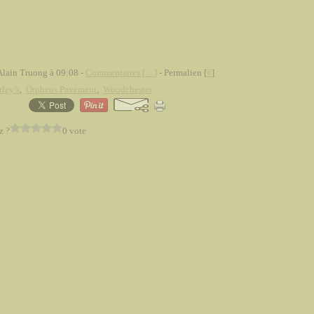
Alain Truong à 09:08 -
Commentaires [
…
]
- Permalien [
#
]
ley’s
,
Orpheus Pavement
,
Woodchester
z ?
0 vote