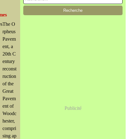
imes
The O
rpheus
Pavem
ent, a
20th C
entury
reconst
ruction
of the
Great
Pavem
ent of
Publicité
Woodc
hester,
compri
sing ap