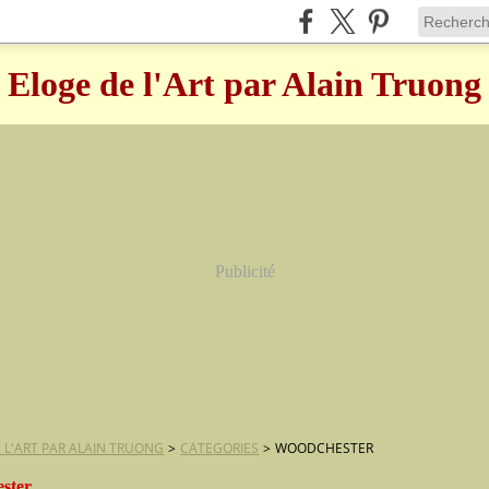
Eloge de l'Art par Alain Truong
Publicité
 L'ART PAR ALAIN TRUONG
>
CATEGORIES
>
WOODCHESTER
ster