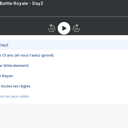
 Battle Royale - DayZ
 DayZ
 a 13 ans (et vous l'avez ignoré)
e (littéralement)
im Rayan
 toutes les règles
s les jeux vidéo
us choquant de Rockstar ? - Le scandale BULLY
e plus moche de Steam
du RÊVE tourne au CAUCHEMAR