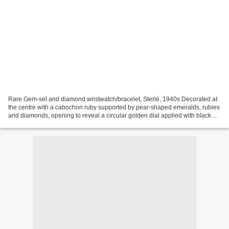
Rare Gem-set and diamond wristwatch/bracelet, Sterlé, 1940s Decorated at
the centre with a cabochon ruby supported by pear-shaped emeralds, rubies
and diamonds, opening to reveal a circular golden dial applied with black
Roman numerals, to the yellow...