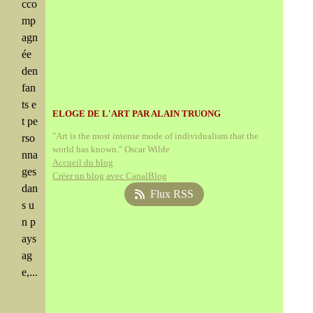
cco
mp
agn
ée
den
fan
ts e
ELOGE DE L'ART PAR ALAIN TRUONG
t pe
"Art is the most intense mode of individualism that the
rso
world has known." Oscar Wilde
nna
Accueil du blog
ges
Créer un blog avec CanalBlog
dan
Flux RSS
s u
n p
ays
ag
e,...