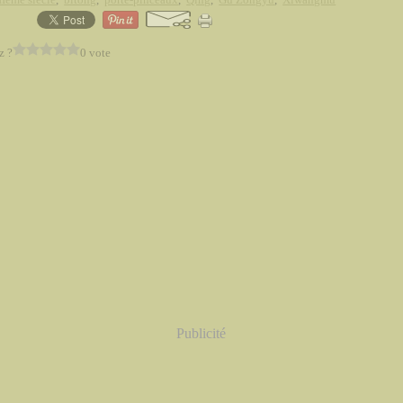
z ?
0 vote
Publicité