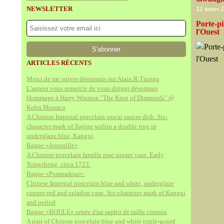
NEWSLETTER
22 mars 
Porte-p
l'Ouest
ARTICLES RÉCENTS
Merci de me suivre désormais sur Alain.R.Truong
L'auteur vous remercie de vous diriger désormais
Hommage à Harry Winston "The King of Diamonds" @
Kohn Monaco
A Chinese Imperial porcelain wucai saucer dish. Six-
character mark of Jiajing within a double ring in
underglaze blue, Kangxi,
Bague «Jonquille»
A Chinese porcelain famille rose square vase. Early
Yongzheng, circa 1723.
Bague «Pompadour».
Chinese Imperial porcelain blue and white, underglaze
copper-red and celadon vase. Six-character mark of Kangxi
and period
Bague «BOULE» ornée d'un saphir de taille coussin
A pair of Chinese porcelain blue and white triple-gourd