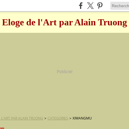
Eloge de l'Art par Alain Truong
Publicité
 L'ART PAR ALAIN TRUONG
>
CATEGORIES
>
XIWANGMU
mu