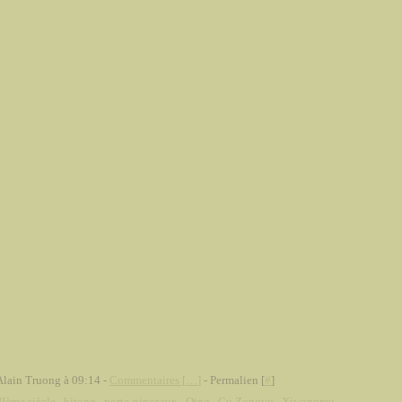
Alain Truong à 09:14 -
Commentaires [
…
]
- Permalien [
#
]
Ième siècle
,
bitong
,
porte-pinceaux
,
Qing
,
Gu Zongyu
,
Xiwangmu