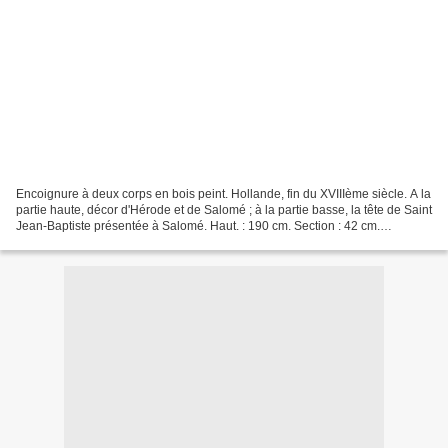
Encoignure à deux corps en bois peint. Hollande, fin du XVIIIème siècle. A la
partie haute, décor d'Hérode et de Salomé ; à la partie basse, la tête de Saint
Jean-Baptiste présentée à Salomé. Haut. : 190 cm. Section : 42 cm.
Estimation : 1 500 / 2 000...