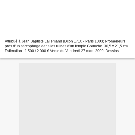
Attribué à Jean Baptiste Lallemand (Dijon 1710 - Paris 1803) Promeneurs
près d'un sarcophage dans les ruines d'un temple Gouache. 30,5 x 21,5 cm.
Estimation : 1 500 / 2 000 € Vente du Vendredi 27 mars 2009. Dessins
Anciens, Objets d'Art et d'Ameublement....