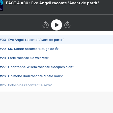
FACE A #30 : Eve Angeli raconte "Avant de partir"
#30 : Eve Angeli raconte "Avant de partir"
#29 : MC Solaar raconte "Bouge de là"
28 : Lorie raconte "Je vais vite"
#27 : Christophe Willem raconte "Jacques a dit"
#26 : Chimène Badi raconte "Entre nous"
#25 : Indochine raconte "3e sexe"
#24 : Zaho raconte "C'est chelou"
#23 : Patrick Bruel raconte "Au café des délices"
#22 : Kyo raconte "Le chemin"