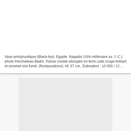
Vase prédynastique (Black-top). Egypte. Nagada I (IVè millénaire av. J.-C.).
photo Pescheteau-Badin. Panse ovoïde allongée en terre cuite rouge brillant
et sommet noir fumé. (Restaurations). Ht. 37 cm.. Estimation : 10 000 / 12
000 € Bibli. : Vandier,...