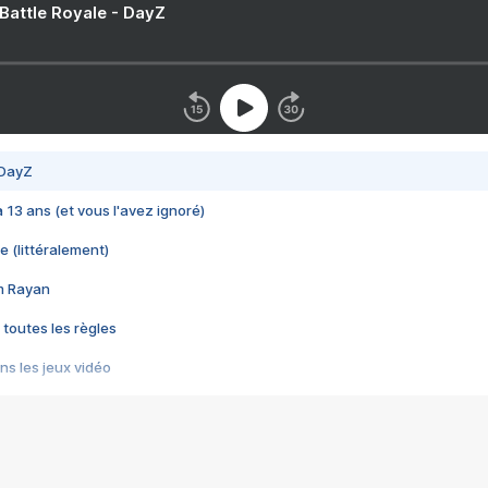
 Battle Royale - DayZ
 DayZ
 a 13 ans (et vous l'avez ignoré)
e (littéralement)
im Rayan
 toutes les règles
s les jeux vidéo
us choquant de Rockstar ? - Le scandale BULLY
e plus moche de Steam
du RÊVE tourne au CAUCHEMAR