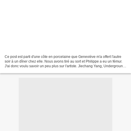
Ce post est parti d'une côte en porcelaine que Geneviève m'a offert l'autre
soir à un dîner chez elle. Nous avons tiré au sort et Philippe a eu un fémur.
J'ai donc voulu savoir un peu plus sur l'artiste. Jiechang Yang, Underground
Flowers, 1989-2009....