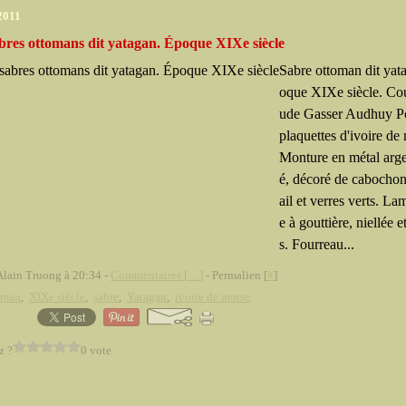
 2011
bres ottomans dit yatagan. Époque XIXe siècle
Sabre ottoman dit yat
oque XIXe siècle. Co
ude Gasser Audhuy P
plaquettes d'ivoire de
Monture en métal arge
é, décoré de cabochon
ail et verres verts. L
e à gouttière, niellée e
s. Fourreau...
Alain Truong à 20:34 -
Commentaires [
…
]
- Permalien [
#
]
oman
,
XIXe siècle
,
sabre
,
Yatagan
,
ivoire de morse
z ?
0 vote