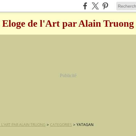
Eloge de l'Art par Alain Truong
Publicité
 L'ART PAR ALAIN TRUONG
>
CATEGORIES
>
YATAGAN