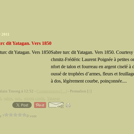
r 2011
rc dit Yatagan. Vers 1850
Sabre turc dit Yatagan. Vers 1850. Courtesy
chmitz-Frédéric Laurent Poignée à petites ore
nfort de talon et fourreau en argent ciselé à 
oussé de trophées d’armes, fleurs et feuilla
à dos, légèrement courbe, poinçonnée....
Alain Truong à 12:52 -
Commentaires [
…
]
- Permalien [
#
]
0
,
sabre
,
turc
,
argent ciselé
,
Yatagan
z ?
0 vote