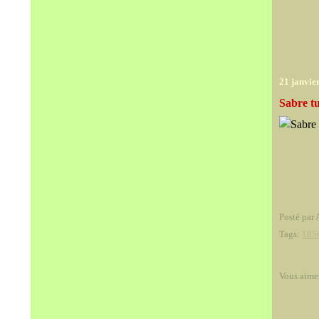
21 janvie
Sabre tu
Posté par 
Tags:
185
Vous aime