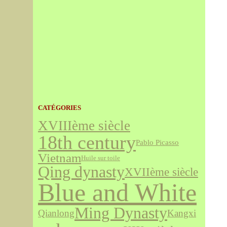
CATÉGORIES
XVIIIème siècle
18th century
Pablo Picasso
Vietnam
Huile sur toile
Qing dynasty
XVIIème siècle
Blue and White
Ming Dynasty
Qianlong
Kangxi