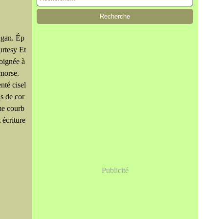
agan. Ép
urtesy Et
oignée à
 morse.
nté cisel
s de cor
ame courb
t écriture
Publicité