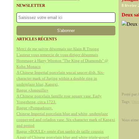
NEWSLETTER
8 février
Deux sa
ARTICLES RÉCENTS
Merci de me suivre désormais sur Alain.R.Truong
L'auteur vous remercie de vous diriger désormais
Hommage à Harry Winston "The King of Diamonds" @
Kohn Monaco
A Chinese Imperial porcelain wucai saucer dish. Six-
character mark of Jiajing within a double ring in
underglaze blue, Kangxi,
Bague «Jonquille»
Posté par 
A Chinese porcelain famille rose square vase. Early
Tags:
Ott
Yongzheng, circa 1723.
Bague «Pompadour».
Chinese Imperial porcelain blue and white, underglaze
copper-red and celadon vase. Six-character mark of Kangxi
Vous aime
and period
Bague «BOULE» ornée d'un saphir de taille coussin
A pair of Chinese porcelain blue and white triple-gourd