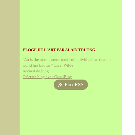
ELOGE DE L'ART PAR ALAIN TRUONG
"Art is the most intense mode of individualism that the
world has known." Oscar Wilde
Accueil du blog
Créer un blog avec CanalBlog
Flux RSS