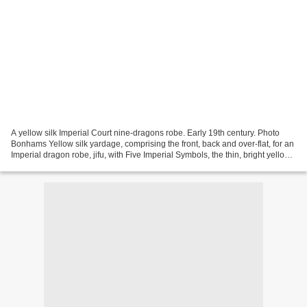
A yellow silk Imperial Court nine-dragons robe. Early 19th century. Photo
Bonhams Yellow silk yardage, comprising the front, back and over-flat, for an
Imperial dragon robe, jifu, with Five Imperial Symbols, the thin, bright yellow,
tabby-woven silk with...