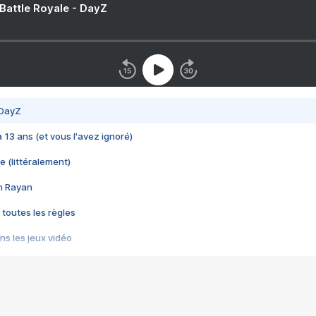
 Battle Royale - DayZ
 DayZ
 a 13 ans (et vous l'avez ignoré)
e (littéralement)
im Rayan
 toutes les règles
s les jeux vidéo
us choquant de Rockstar ? - Le scandale BULLY
e plus moche de Steam
du RÊVE tourne au CAUCHEMAR