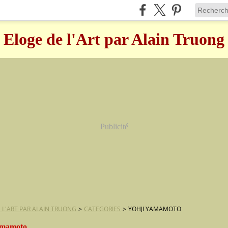
Eloge de l'Art par Alain Truong
Publicité
 L'ART PAR ALAIN TRUONG
>
CATEGORIES
>
YOHJI YAMAMOTO
amamoto