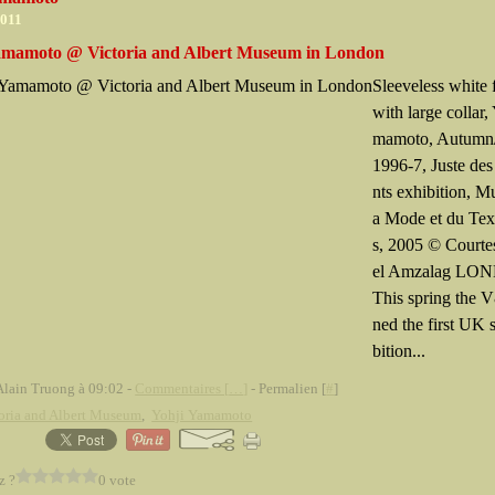
2011
amamoto @ Victoria and Albert Museum in London
Sleeveless white f
with large collar,
mamoto, Autumn
1996-7, Juste de
nts exhibition, M
a Mode et du Text
s, 2005 © Courte
el Amzalag LO
This spring the
ned the first UK 
bition...
Alain Truong à 09:02 -
Commentaires [
…
]
- Permalien [
#
]
oria and Albert Museum
,
Yohji Yamamoto
z ?
0 vote