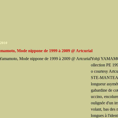
 2010
amamoto, Mode nippone de 1999 à 2009 @ Artcurial
Yohji YAMAM
ollection PE 199
o courtesy Artc
STE-MANTEAU
longueur asymét
gabardine de co
uccino, encolure
oulignée d'un i
volant, bas des
longues à l'ident