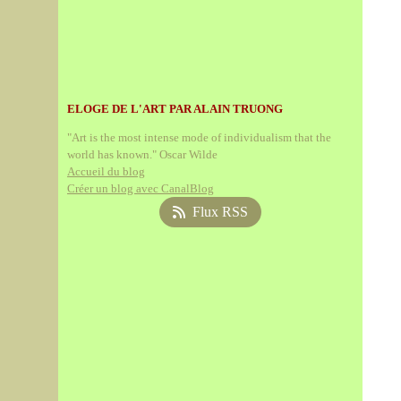
ELOGE DE L'ART PAR ALAIN TRUONG
"Art is the most intense mode of individualism that the
world has known." Oscar Wilde
Accueil du blog
Créer un blog avec CanalBlog
Flux RSS