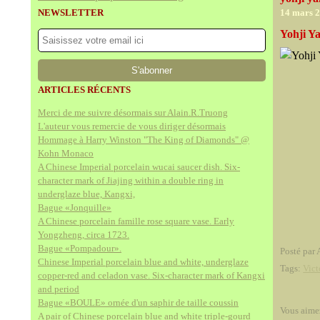
NEWSLETTER
14 mars 
Yohji Y
ARTICLES RÉCENTS
Merci de me suivre désormais sur Alain.R.Truong
L'auteur vous remercie de vous diriger désormais
Hommage à Harry Winston "The King of Diamonds" @
Kohn Monaco
A Chinese Imperial porcelain wucai saucer dish. Six-
character mark of Jiajing within a double ring in
underglaze blue, Kangxi,
Bague «Jonquille»
A Chinese porcelain famille rose square vase. Early
Yongzheng, circa 1723.
Bague «Pompadour».
Posté par 
Chinese Imperial porcelain blue and white, underglaze
Tags:
Vict
copper-red and celadon vase. Six-character mark of Kangxi
and period
Bague «BOULE» ornée d'un saphir de taille coussin
Vous aime
A pair of Chinese porcelain blue and white triple-gourd