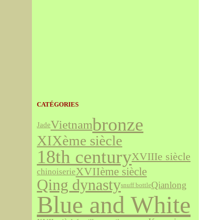
CATÉGORIES
bronze
Vietnam
Jade
XIXème siècle
18th century
XVIIIe siècle
XVIIème siècle
chinoiserie
Qing dynasty
Qianlong
snuff bottle
Blue and White