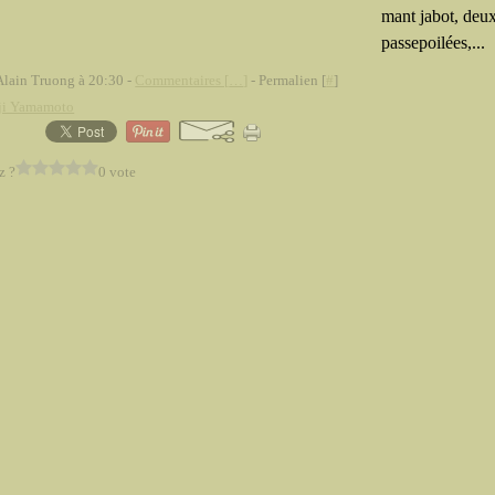
mant jabot, deu
passepoilées,...
Alain Truong à 20:30 -
Commentaires [
…
]
- Permalien [
#
]
ji Yamamoto
z ?
0 vote