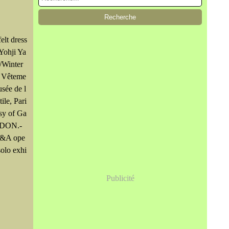
elt dress
 Yohji Ya
/Winter
s Vêteme
usée de l
ile, Pari
sy of Ga
NDON.-
 V&A ope
solo exhi
Publicité