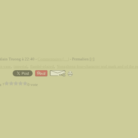
Alain Truong à 22:40 -
Commentaires [
…
]
- Permalien [
#
]
le vase
,
imperial
,
flambé-glazed
,
Yongzheng four-character seal mark and of the p
z ?
0 vote