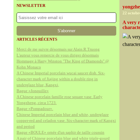
NEWSLETTER
yongzhe
22 octobr
A very r
characte
ARTICLES RÉCENTS
Merci de me suivre désormais sur Alain.R.Truong
L'auteur vous remercie de vous diriger désormais
Hommage à Harry Winston "The King of Diamonds" @
Kohn Monaco
A Chinese Imperial porcelain wucai saucer dish. Six-
character mark of Jiajing within a double ring in
underglaze blue, Kangxi,
Bague «Jonquille»
A Chinese porcelain famille rose square vase. Early
Yongzheng, circa 1723.
Bague «Pompadour».
Chinese Imperial porcelain blue and white, underglaze
copper-red and celadon vase. Six-character mark of Kangxi
and period
Bague «BOULE» ornée d'un saphir de taille coussin
A pair of Chinese porcelain blue and white triple-gourd