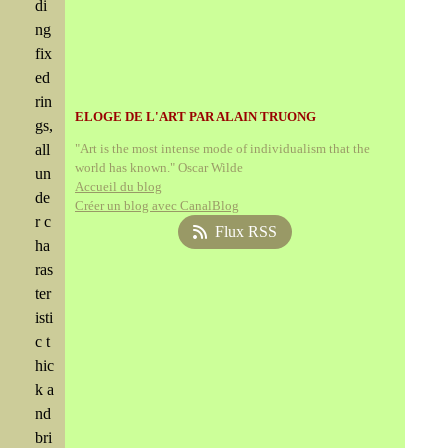
di
ng
fix
ed
rin
ELOGE DE L'ART PAR ALAIN TRUONG
gs,
all
"Art is the most intense mode of individualism that the
world has known." Oscar Wilde
un
Accueil du blog
de
Créer un blog avec CanalBlog
r c
Flux RSS
ha
ras
ter
isti
c t
hic
k a
nd
bri