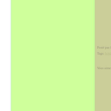
Posté par 
Tags:
bott
Vous aime