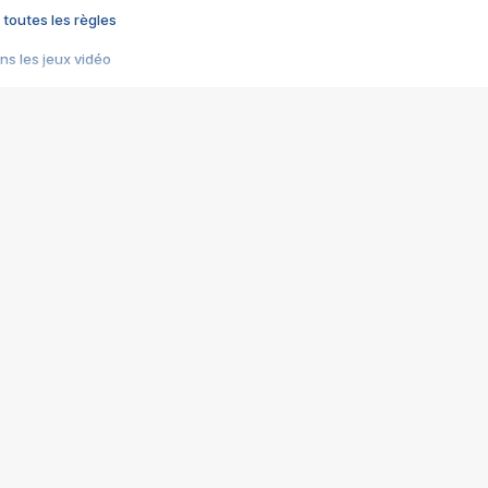
 toutes les règles
s les jeux vidéo
us choquant de Rockstar ? - Le scandale BULLY
e plus moche de Steam
du RÊVE tourne au CAUCHEMAR
pendant 8 heures
it… à tort
umiliés par un jeu vidéo
ire - Final Fantasy 8
ti un empire - Age of Empires
story DOFUS
tard, il crée l'un des pires jeux de tous les temps, MindsEye.