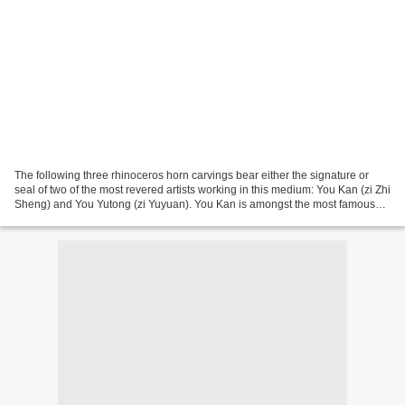
The following three rhinoceros horn carvings bear either the signature or
seal of two of the most revered artists working in this medium: You Kan (zi Zhi
Sheng) and You Yutong (zi Yuyuan). You Kan is amongst the most famous
rhinoceros horn carvers, with...