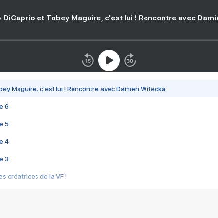
 DiCaprio et Tobey Maguire, c'est lui ! Rencontre avec Dam
bey Maguire, c'est lui ! Rencontre avec Damien Witecka
e 6
e 5
e 4
e 3
s créatrices de la VF !
e 2
e 1