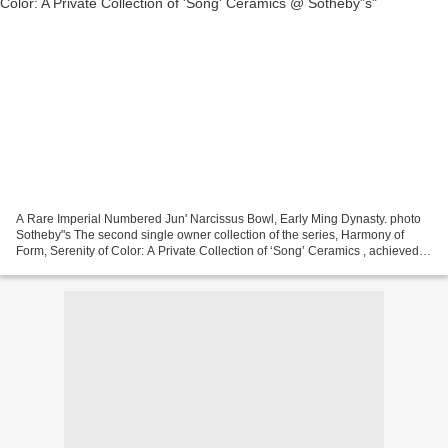
A Rare Imperial Numbered Jun' Narcissus Bowl, Early Ming Dynasty. photo
Sotheby"s The second single owner collection of the series, Harmony of
Form, Serenity of Color: A Private Collection of ‘Song’ Ceramics , achieved a
total of $9,039,375, comfortably...