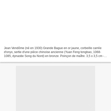
Jean Vendôme (né en 1930) Grande Bague en or jaune, corbeille carrée
d'onyx, sertie d'une pièce chinoise ancienne (Yuan Feng tongbao, 1068-
1085, dynastie Song du Nord) en bronze. Poinçon de maître. 3,5 x 3,5 cm -
Poids : 27,1 g - Estimation : € 3,200-3,500...