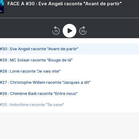
FACE A #30 : Eve Angeli raconte "Avant de partir"
#30 : Eve Angeli raconte "Avant de partir"
#29 : MC Solaar raconte "Bouge de là"
28 : Lorie raconte "Je vais vite"
#27 : Christophe Willem raconte "Jacques a dit"
#26 : Chimène Badi raconte "Entre nous"
#25 : Indochine raconte "3e sexe"
#24 : Zaho raconte "C'est chelou"
#23 : Patrick Bruel raconte "Au café des délices"
#22 : Kyo raconte "Le chemin"