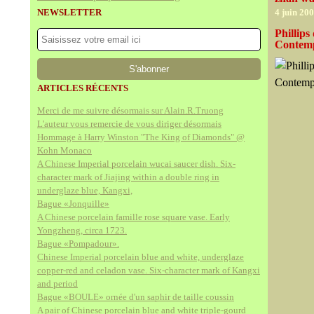
NEWSLETTER
4 juin 20
Phillip
Contemp
ARTICLES RÉCENTS
Merci de me suivre désormais sur Alain.R.Truong
L'auteur vous remercie de vous diriger désormais
Hommage à Harry Winston "The King of Diamonds" @
Kohn Monaco
A Chinese Imperial porcelain wucai saucer dish. Six-
character mark of Jiajing within a double ring in
underglaze blue, Kangxi,
Bague «Jonquille»
A Chinese porcelain famille rose square vase. Early
Yongzheng, circa 1723.
Bague «Pompadour».
Chinese Imperial porcelain blue and white, underglaze
copper-red and celadon vase. Six-character mark of Kangxi
and period
Bague «BOULE» ornée d'un saphir de taille coussin
A pair of Chinese porcelain blue and white triple-gourd