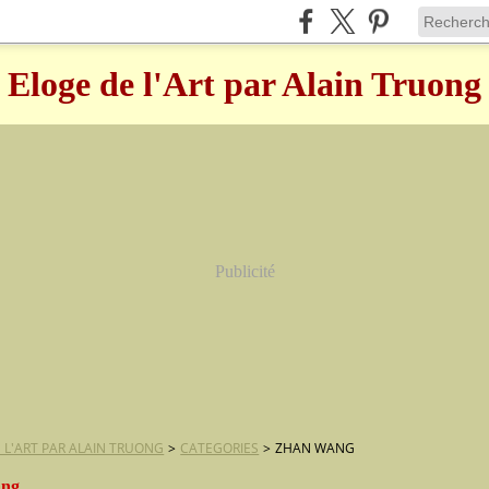
Eloge de l'Art par Alain Truong
Publicité
 L'ART PAR ALAIN TRUONG
>
CATEGORIES
>
ZHAN WANG
ang