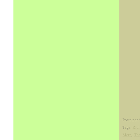
Posté par 
Tags:
Rich
Merz
,
Tho