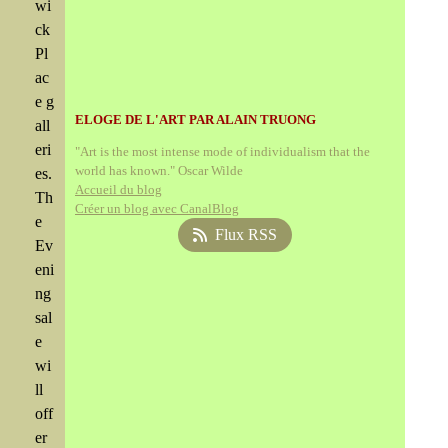
wi
ck
Pl
ac
e g
ELOGE DE L'ART PAR ALAIN TRUONG
all
eri
"Art is the most intense mode of individualism that the
world has known." Oscar Wilde
es.
Accueil du blog
Th
Créer un blog avec CanalBlog
e
Flux RSS
Ev
eni
ng
sal
e
wi
ll
off
er