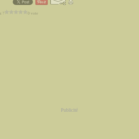
z ?
0 vote
Publicité