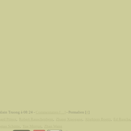
Alain Truong à 08:24 -
Commentaires [
…
]
- Permalien [
#
]
ard Prince
,
Robert Rauschenberg
,
Zhang Xiaogang
,
Alighiero Boetti
,
Ed Ruscha
mas Schütte
,
Yue Minjun
,
Zhan Wang