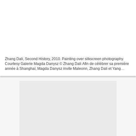
Zhang Dali, Second History, 2010. Painting over silkscreen photography.
Courtesy Galerie Magda Danysz © Zhang Dali Afin de célébrer sa première
année à Shanghaï, Magda Danysz invite Maleonn, Zhang Dali et Yang
YongLiang à Paris. Artistes emblématiques...