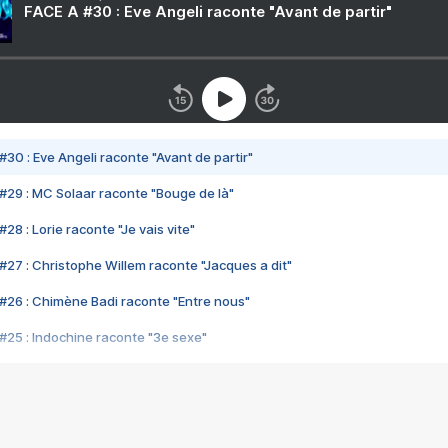
FACE A #30 : Eve Angeli raconte "Avant de partir"
#30 : Eve Angeli raconte "Avant de partir"
#29 : MC Solaar raconte "Bouge de là"
28 : Lorie raconte "Je vais vite"
#27 : Christophe Willem raconte "Jacques a dit"
#26 : Chimène Badi raconte "Entre nous"
#25 : Indochine raconte "3e sexe"
#24 : Zaho raconte "C'est chelou"
#23 : Patrick Bruel raconte "Au café des délices"
#22 : Kyo raconte "Le chemin"