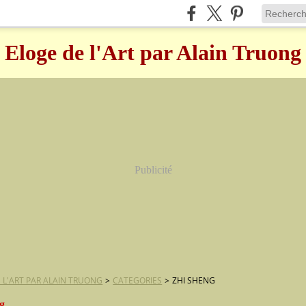
Eloge de l'Art par Alain Truong
Publicité
 L'ART PAR ALAIN TRUONG
>
CATEGORIES
>
ZHI SHENG
ng