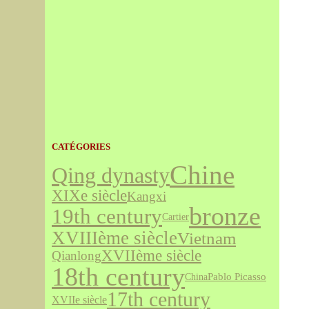
CATÉGORIES
Chine
Qing dynasty
XIXe siècle
Kangxi
bronze
19th century
Cartier
XVIIIème siècle
Vietnam
XVIIème siècle
Qianlong
18th century
Pablo Picasso
China
17th century
XVIIe siècle