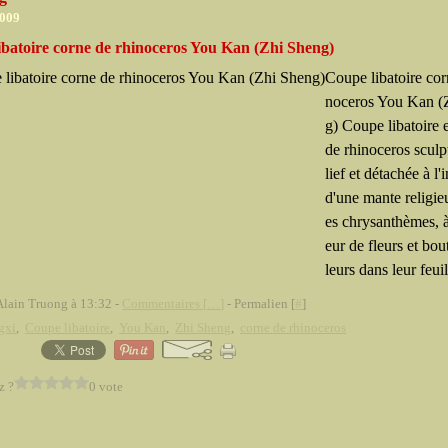
2009
ibatoire corne de rhinoceros You Kan (Zhi Sheng)
Coupe libatoire cor
noceros You Kan (
g) Coupe libatoire 
de rhinoceros sculp
lief et détachée à l'
d'une mante religie
es chrysanthèmes, à 
eur de fleurs et bou
leurs dans leur feuil
Alain Truong à 13:32 -
Commentaires [
…
]
- Permalien [
#
]
gxi
,
Coupe libatoire
,
You Kan
,
Zhi Sheng
,
corne de rhinoceros
z ?
0 vote