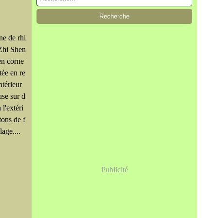
ne de rhi
Zhi Shen
en corne
tée en re
intérieur
use sur d
l'extéri
tons de f
lage....
Publicité