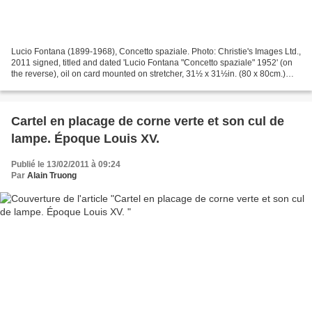
Lucio Fontana (1899-1968), Concetto spaziale. Photo: Christie's Images Ltd.,
2011 signed, titled and dated 'Lucio Fontana "Concetto spaziale" 1952' (on
the reverse), oil on card mounted on stretcher, 31½ x 31½in. (80 x 80cm.)
Executed in 1952 - Estimate...
Cartel en placage de corne verte et son cul de
lampe. Époque Louis XV.
Publié le 13/02/2011 à 09:24
Par
Alain Truong