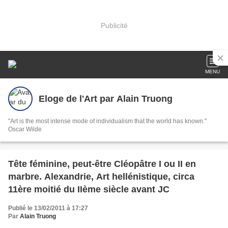
Publicité
MENU
Eloge de l'Art par Alain Truong
"Art is the most intense mode of individualism that the world has known."
Oscar Wilde
Tête féminine, peut-être Cléopâtre I ou II en
marbre. Alexandrie, Art hellénistique, circa
11ère moitié du IIème siècle avant JC
Publié le 13/02/2011 à 17:27
Par
Alain Truong