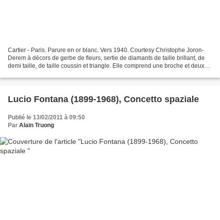
Cartier - Paris. Parure en or blanc. Vers 1940. Courtesy Christophe Joron-
Derem à décors de gerbe de fleurs, sertie de diamants de taille brillant, de
demi taille, de taille coussin et triangle. Elle comprend une broche et deux
clip doreilles. Signé :...
Lucio Fontana (1899-1968), Concetto spaziale
Publié le 13/02/2011 à 09:50
Par
Alain Truong