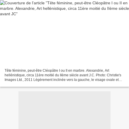
Tête féminine, peut-être Cléopâtre I ou II en marbre. Alexandrie, Art
hellénistique, circa 11ère moitié du IIème siècle avant J.C. Photo: Christie's
Images Ltd., 2011 Légèrement inclinée vers la gauche, le visage ovale et
long, la bouche charnue et étroite,...