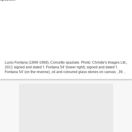
Lucio Fontana (1899-1968), Concetto spaziale. Photo: Christie's Images Ltd.,
2011 signed and dated 'l. Fontana 54' (lower right); signed and dated 'l.
Fontana 54' (on the reverse), oil and coloured glass stones on canvas , 39
3/8 x 27 5/8in. (100 x 70cm.)....