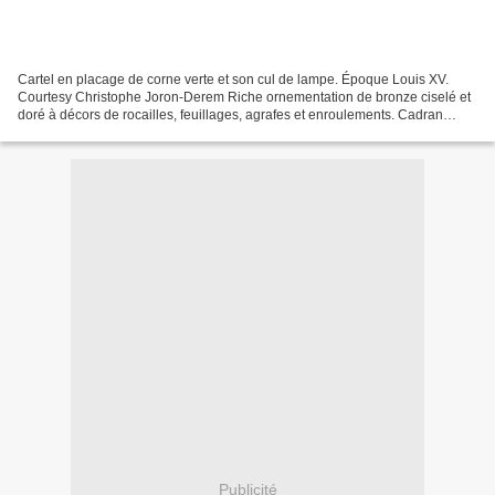
Cartel en placage de corne verte et son cul de lampe. Époque Louis XV.
Courtesy Christophe Joron-Derem Riche ornementation de bronze ciselé et
doré à décors de rocailles, feuillages, agrafes et enroulements. Cadran
émaillé signé Denis MASSON. 68 x 28,5...
Publicité