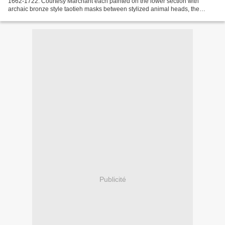
1662-1722. Courtesy Marchant each painted on the lower section with
archaic bronze style taotieh masks between stylized animal heads, the
centre bulb with three further taotieh...
Publicité