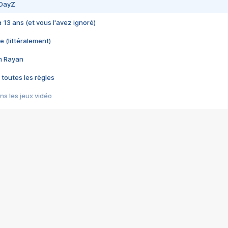
 DayZ
 a 13 ans (et vous l'avez ignoré)
e (littéralement)
im Rayan
 toutes les règles
s les jeux vidéo
us choquant de Rockstar ? - Le scandale BULLY
e plus moche de Steam
du RÊVE tourne au CAUCHEMAR
pendant 8 heures
it… à tort
umiliés par un jeu vidéo
ire - Final Fantasy 8