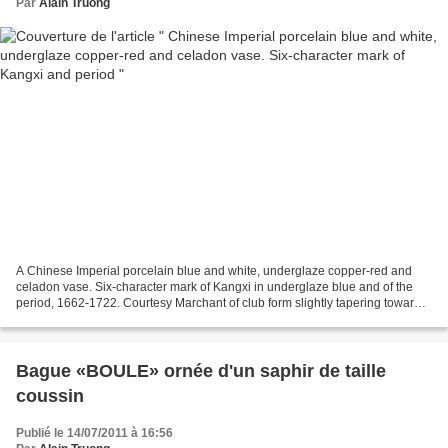
Par
Alain Truong
A Chinese Imperial porcelain blue and white, underglaze copper-red and
celadon vase. Six-character mark of Kangxi in underglaze blue and of the
period, 1662-1722. Courtesy Marchant of club form slightly tapering towards
the foot, painted on each facet...
Bague «BOULE» ornée d'un saphir de taille
coussin
Publié le 14/07/2011 à 16:56