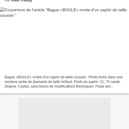
Par
Alain Truong
Bague «BOULE» ornée d'un saphir de taille coussin . Photo Kohn dans une
monture sertie de diamants de taille brillant. Poids du saphir: 21, 75 carats.
Origine: Ceylan, sans traces de modifications thermiques. Poids des
diamants: 11 carats environ - Estimation...