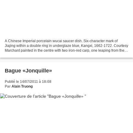
A Chinese Imperial porcelain wucai saucer dish. Six-character mark of
Jiajing within a double ring in underglaze blue, Kangxi, 1662-1722. Courtesy
Marchant painted in the centre with two iron-red carp, one leaping from the
water and the other swimming...
Bague «Jonquille»
Publié le 14/07/2011 à 18:08
Par
Alain Truong