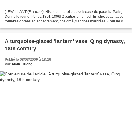
[LEVAILLANT (François). Histoire naturelle des oiseaux de paradis. Paris,
Denné le jeune, Perlet, 1801-1806] 2 parties en un vol. In-folio, veau fauve,
roulettes dorées en encadrement, dos orné, tranches marbrées. (Reliure de
l'époque). Exemplaire incomplet...
A turquoise-glazed 'lantern' vase, Qing dynasty,
18th century
Publié le 08/03/2009 à 18:16
Par
Alain Truong