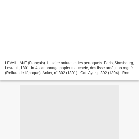
LEVAILLANT (François). Histoire naturelle des perroquets. Paris, Strasbourg,
Levrault, 1801. In-4, cartonnage papier moucheté, dos lisse orné, non rogné.
(Reliure de l'époque). Anker, n° 302 (1801) - Cat. Ayer, p.392 (1804) - Ronsil,
n° 1780 (1804) -...