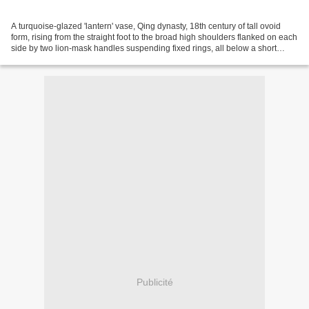
A turquoise-glazed 'lantern' vase, Qing dynasty, 18th century of tall ovoid
form, rising from the straight foot to the broad high shoulders flanked on each
side by two lion-mask handles suspending fixed rings, all below a short
waisted neck, covered overall...
Publicité