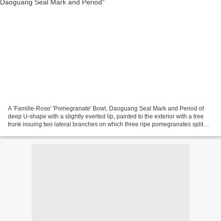
A 'Famille-Rose' 'Pomegranate' Bowl, Daoguang Seal Mark and Period of
deep U-shape with a slightly everted lip, painted to the exterior with a tree
trunk issuing two lateral branches on which three ripe pomegranates split
open to reveal the red seeds,...