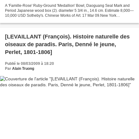
A 'Famille-Rose' Ruby-Ground 'Medallion' Bowl, Daoguang Seal Mark and
Period Japanese wood box (2). diameter 5 3/4 in., 14.6 cm. Estimate 8,000—
10,000 USD Sotheby's. Chinese Works of Art. 17 Mar 09.New York
www.sothebys.com Photo courtesy Sotheby's
[LEVAILLANT (François). Histoire naturelle des
oiseaux de paradis. Paris, Denné le jeune,
Perlet, 1801-1806]
Publié le 08/03/2009 à 18:20
Par
Alain Truong