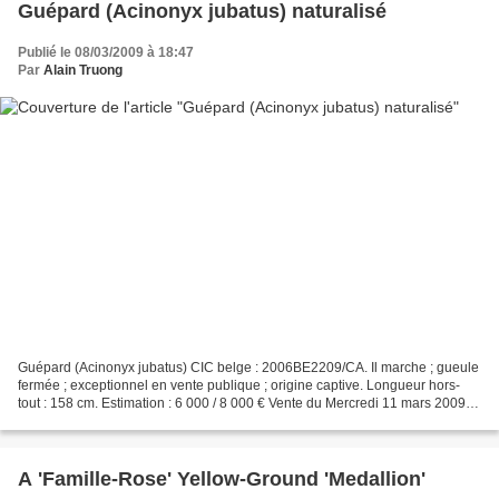
Guépard (Acinonyx jubatus) naturalisé
Publié le 08/03/2009 à 18:47
Par
Alain Truong
Guépard (Acinonyx jubatus) CIC belge : 2006BE2209/CA. Il marche ; gueule
fermée ; exceptionnel en vente publique ; origine captive. Longueur hors-
tout : 158 cm. Estimation : 6 000 / 8 000 € Vente du Mercredi 11 mars 2009.
Armes et Décorations. Beaussant-Lefèvre...
A 'Famille-Rose' Yellow-Ground 'Medallion'