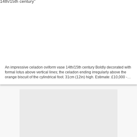
An impressive celadon oviform vase 14th/15th century Boldly decorated with
formal lotus above vertical lines; the celadon ending irregularly above the
orange biscuit of the cylindrical foot. 31cm (12in) high. Estimate: £10,000 -
15,000 Unsold. Bonhams....