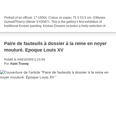
Portrait of an official, 17-1800s. Colour on paper, 75 X 53.5 cm. ⓒMusee
Guimet/Thierry Ollivier SYDNEY.- This is the gallery’s first exhibition of
traditional Korean painting. Korean Dreams includes a lively selection of
some 40 decorative paintings...
Paire de fauteuils à dossier à la reine en noyer
mouluré. Epoque Louis XV
Publié le 04/03/2009 à 23:09
Par
Alain Truong