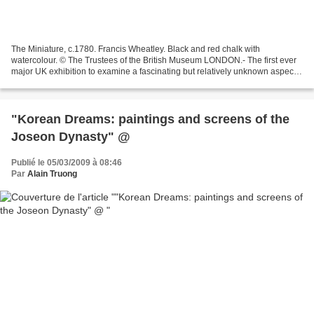
The Miniature, c.1780. Francis Wheatley. Black and red chalk with
watercolour. © The Trustees of the British Museum LONDON.- The first ever
major UK exhibition to examine a fascinating but relatively unknown aspect
of British portraiture will open at...
"Korean Dreams: paintings and screens of the
Joseon Dynasty" @
Publié le 05/03/2009 à 08:46
Par
Alain Truong