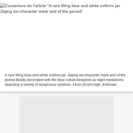
A rare Ming blue and white oviform jar. Jiajing six-character mark and of the
period Boldly decorated with the blue cobalt designed as eight medallions
depicting a variety of auspicious symbols. 14cm (5½in) high. Estimate:
£20,000 - 30,000 Unsold. Footnote:...