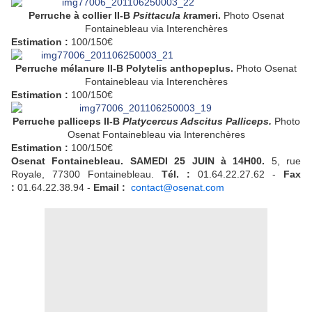
Perruche à collier II-B
Psittacula k
rameri.
Photo
Osenat
Fontainebleau via Interenchères
Estimation :
100/150€
Perruche mélanure II-B Polytelis anthopeplus.
Photo
Osenat
Fontainebleau via Interenchères
Estimation :
100/150€
Perruche palliceps II-B
Platycercus Adscitus Palliceps.
Photo
Osenat Fontainebleau via Interenchères
Estimation :
100/150€
Osenat Fontainebleau.
SAMEDI
25
JUIN
à 14H00.
5, rue
Royale, 77300 Fontainebleau.
Tél. :
01.64.22.27.62 -
Fax
:
01.64.22.38.94 -
Email :
contact@osenat.com