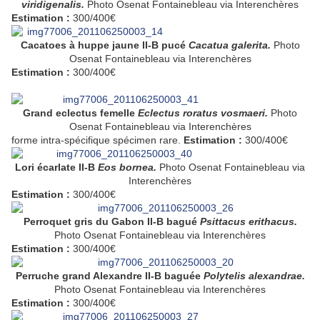
viridigenalis.
Photo
Osenat Fontainebleau via Interenchères
Estimation :
300/400€
Cacatoes à huppe jaune II-B pucé
Cacatua galerita.
Photo
Osenat Fontainebleau via Interenchères
Estimation :
300/400€
Grand eclectus femelle
Eclectus roratus vosmaeri.
Photo
Osenat Fontainebleau via Interenchères
forme intra-spécifique spécimen rare.
Estimation :
300/400€
Lori écarlate II-B
Eos bornea.
Photo
Osenat Fontainebleau via
Interenchères
Estimation :
300/400€
Perroquet gris du Gabon II-B bagué
Psittacus erithacus.
Photo
Osenat Fontainebleau via Interenchères
Estimation :
300/400€
Perruche grand Alexandre II-B baguée
Polytelis alexandrae.
Photo
Osenat Fontainebleau via Interenchères
Estimation :
300/400€