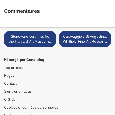
Commentaires
< Stoneware ceramics from
Caravaggio's St Augustine:
the Harvard Art Museums,
Whitfield Fine Art Research
sold to benefit the Asian
the Discovery of
Acquisition Fund
Caravaggio's Original >
Hébergé par Canalblog
Top articles
Pages
Contact
Signaler un abus
C.G.U.
Cookies et données personnelles