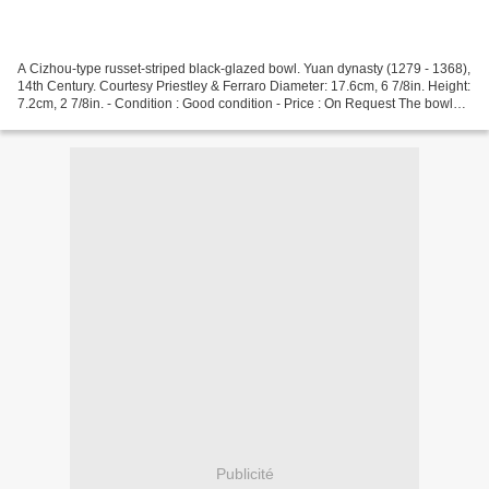
A Cizhou-type russet-striped black-glazed bowl. Yuan dynasty (1279 - 1368),
14th Century. Courtesy Priestley & Ferraro Diameter: 17.6cm, 6 7/8in. Height:
7.2cm, 2 7/8in. - Condition : Good condition - Price : On Request The bowl
has broad rounded sides...
Publicité