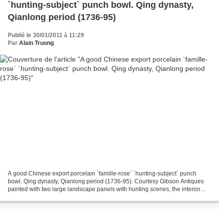
`hunting-subject` punch bowl. Qing dynasty,
Qianlong period (1736-95)
Publié le 30/01/2011 à 11:29
Par
Alain Truong
A good Chinese export porcelain `famille-rose` `hunting-subject` punch
bowl. Qing dynasty, Qianlong period (1736-95). Courtesy Gibson Antiques
painted with two large landscape panels with hunting scenes, the interior
with a large central roundel of a...