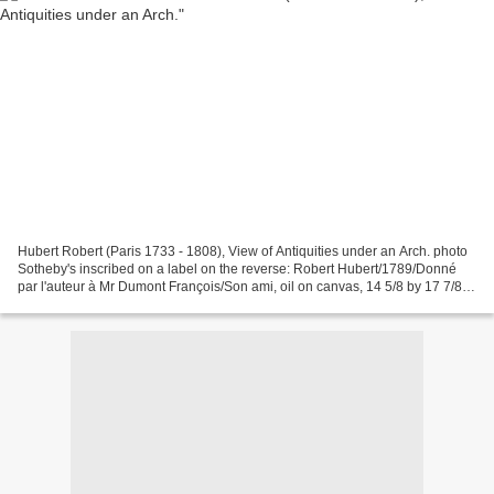
Hubert Robert (Paris 1733 - 1808), View of Antiquities under an Arch. photo
Sotheby's inscribed on a label on the reverse: Robert Hubert/1789/Donné
par l'auteur à Mr Dumont François/Son ami, oil on canvas, 14 5/8 by 17 7/8
in.; 37 by 45.5 cm. - Estimate...