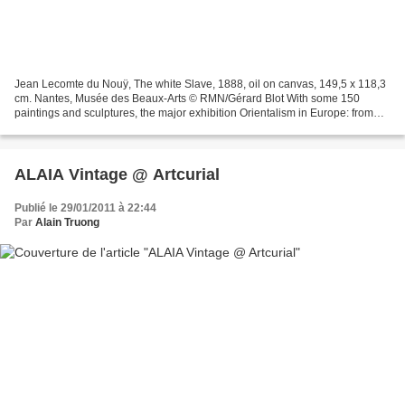
Jean Lecomte du Nouÿ, The white Slave, 1888, oil on canvas, 149,5 x 118,3
cm. Nantes, Musée des Beaux-Arts © RMN/Gérard Blot With some 150
paintings and sculptures, the major exhibition Orientalism in Europe: from
Delacroix to Kandinsky presents the diverse...
ALAIA Vintage @ Artcurial
Publié le 29/01/2011 à 22:44
Par
Alain Truong