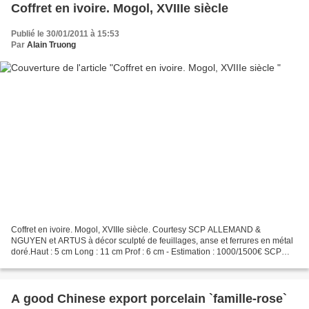
Coffret en ivoire. Mogol, XVIIIe siècle
Publié le 30/01/2011 à 15:53
Par
Alain Truong
Coffret en ivoire. Mogol, XVIIIe siècle. Courtesy SCP ALLEMAND &
NGUYEN et ARTUS à décor sculpté de feuillages, anse et ferrures en métal
doré.Haut : 5 cm Long : 11 cm Prof : 6 cm - Estimation : 1000/1500€ SCP
ALLEMAND & NGUYEN et ARTUS. MERCREDI 9 FéVRIER...
A good Chinese export porcelain `famille-rose`