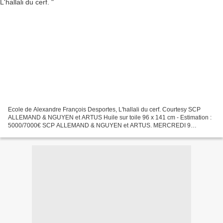
Ecole de Alexandre François Desportes, L'hallali du cerf. Courtesy SCP
ALLEMAND & NGUYEN et ARTUS Huile sur toile 96 x 141 cm - Estimation :
5000/7000€ SCP ALLEMAND & NGUYEN et ARTUS. MERCREDI 9
FéVRIER à 14 H 00. DROUOT SALLE1, 75009 PARIS. Tél. :
01.47.70.69.27...