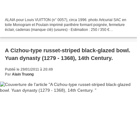
ALAIA pour Louis VUITTON (n° 0057), circa 1996. photo Artcurial SAC en
toile Monogram et Poulain imprimé panthère formant poignée, fermeture
éclair, cadenas (manque clé) (usures) - Estimation : 250 / 350 €
Bibliographie: modèle identique reproduit p....
A Cizhou-type russet-striped black-glazed bowl.
Yuan dynasty (1279 - 1368), 14th Century.
Publié le 29/01/2011 à 20:49
Par
Alain Truong