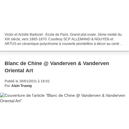
Victor et Achille Barbizet - Ecole de Paris. Grand plat ovale. 2ème moitié du
XIX siècle, vers 1865-1870. Courtesy SCP ALLEMAND & NGUYEN et
ARTUS en céramique polychrome à couverte plombifère à décor au centre
en relief d'un caïman sur fond ondé encadré...
Blanc de Chine @ Vanderven & Vanderven
Oriental Art
Publié le 30/01/2011 à 18:01
Par
Alain Truong