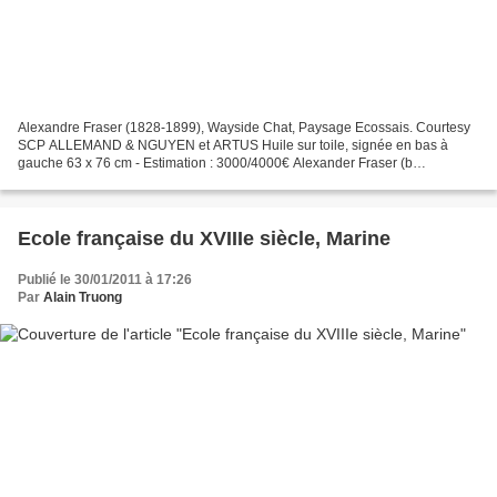
Alexandre Fraser (1828-1899), Wayside Chat, Paysage Ecossais. Courtesy
SCP ALLEMAND & NGUYEN et ARTUS Huile sur toile, signée en bas à
gauche 63 x 76 cm - Estimation : 3000/4000€ Alexander Fraser (b
Edinburgh, 7 April 1786; d London, 15 Feb 1865). Scottish...
Ecole française du XVIIIe siècle, Marine
Publié le 30/01/2011 à 17:26
Par
Alain Truong