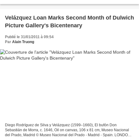
reprend à la fois le titre...
Velázquez Loan Marks Second Month of Dulwich
Picture Gallery's Bicentenary
Publié le 31/01/2011 à 09:54
Par
Alain Truong
Diego Rodríguez de Silva y Velázquez (1599–1660), El bufón Don
Sebastián de Morra, c. 1646, Oil on canvas, 106 x 81 cm, Museo Nacional
del Prado, Madrid © Museo Nacional del Prado - Madrid - Spain. LONDON.-