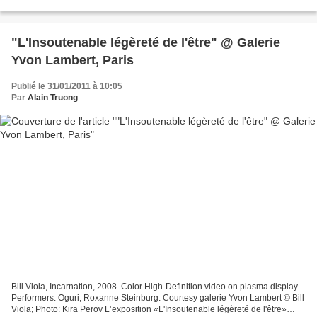
Hoxton Square presents 'Most Wanted',...
"L'Insoutenable légèreté de l'être" @ Galerie
Yvon Lambert, Paris
Publié le 31/01/2011 à 10:05
Par
Alain Truong
Bill Viola, Incarnation, 2008. Color High-Definition video on plasma display.
Performers: Oguri, Roxanne Steinburg. Courtesy galerie Yvon Lambert © Bill
Viola; Photo: Kira Perov Lʼexposition «L'Insoutenable légèreté de l'être»