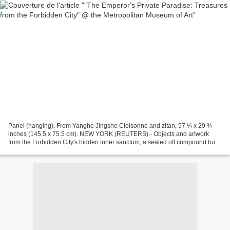
Panel (hanging). From Yanghe Jingshe Cloisonné and zitan, 57 ¼ x 29 ¾
inches (145.5 x 75.5 cm). NEW YORK (REUTERS).- Objects and artwork
from the Forbidden City's hidden inner sanctum, a sealed off compound built
in high luxury for the Chinese emperor's...