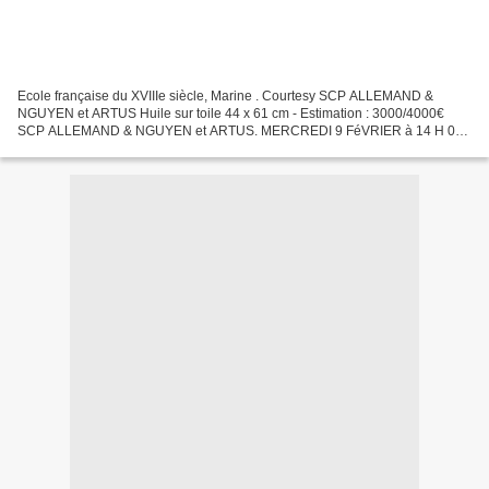
Ecole française du XVIIIe siècle, Marine . Courtesy SCP ALLEMAND &
NGUYEN et ARTUS Huile sur toile 44 x 61 cm - Estimation : 3000/4000€
SCP ALLEMAND & NGUYEN et ARTUS. MERCREDI 9 FéVRIER à 14 H 00.
DROUOT SALLE1, 75009 PARIS. Tél. : 01.47.70.69.27 - Fax...