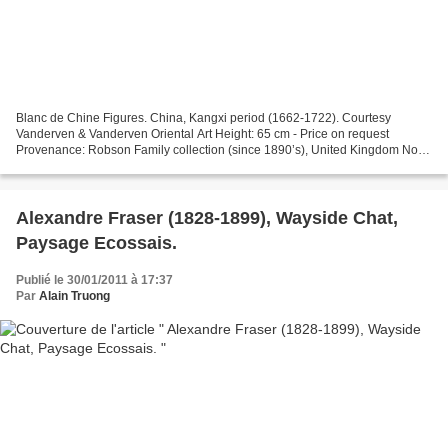
Blanc de Chine Figures. China, Kangxi period (1662-1722). Courtesy
Vanderven & Vanderven Oriental Art Height: 65 cm - Price on request
Provenance: Robson Family collection (since 1890’s), United Kingdom Not
all Chinese ceramics were made in the kilns...
Alexandre Fraser (1828-1899), Wayside Chat,
Paysage Ecossais.
Publié le 30/01/2011 à 17:37
Par
Alain Truong