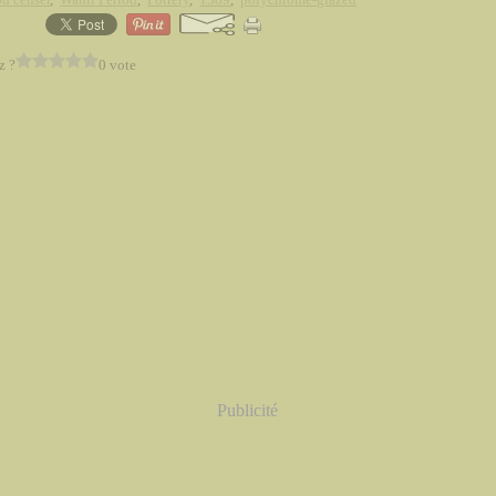
z ?
0 vote
Publicité