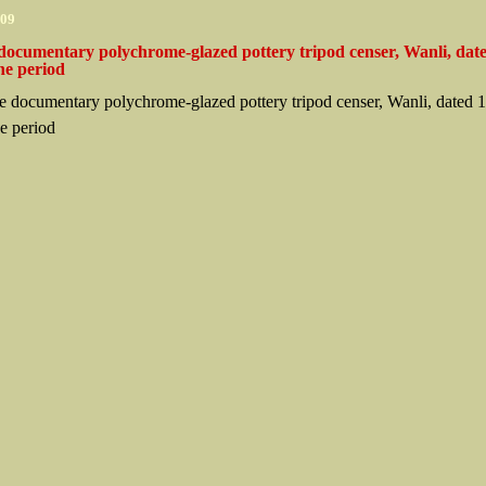
009
 documentary polychrome-glazed pottery tripod censer, Wanli, dat
he period