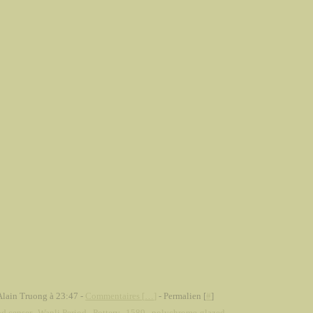
Alain Truong à 23:47 -
Commentaires [
…
]
- Permalien [
#
]
od censer
,
Wanli Period
,
Pottery
,
1589
,
polychrome-glazed