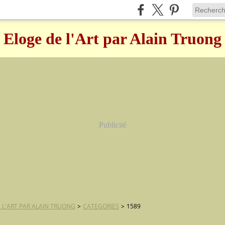
Eloge de l'Art par Alain Truong
Publicité
 L'ART PAR ALAIN TRUONG
>
CATEGORIES
>
1589