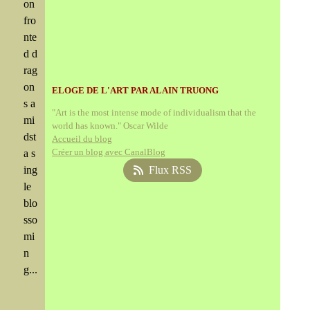
on
fro
nte
d d
rag
on
ELOGE DE L'ART PAR ALAIN TRUONG
s a
"Art is the most intense mode of individualism that the
mi
world has known." Oscar Wilde
dst
Accueil du blog
Créer un blog avec CanalBlog
a s
ing
Flux RSS
le
blo
sso
mi
n
g...