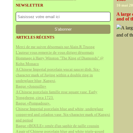
NEWSLETTER
16 mai 2
A large
and of t
ARTICLES RÉCENTS
Merci de me suivre désormais sur Alain.R.Truong
L'auteur vous remercie de vous diriger désormais
Hommage à Harry Winston "The King of Diamonds" @
Kohn Monaco
A Chinese Imperial porcelain wucai saucer dish. Six-
character mark of Jiajing within a double ring in
underglaze blue, Kangxi,
Bague «Jonquille»
A Chinese porcelain famille rose square vase. Early
Yongzheng, circa 1723.
Bague «Pompadour».
Chinese Imperial porcelain blue and white, underglaze
copper-red and celadon vase. Six-character mark of Kangxi
and period
Bague «BOULE» ornée d'un saphir de taille coussin
A pair of Chinese porcelain blue and white triple-gourd