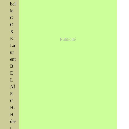
bel
le
G
O
X
E-
Publicité
La
ur
ent
B
E
L
AÏ
S
C
H-
H
ôte
l...