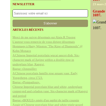
NEWSLETTER
23 mars 
Grande 
1697.
ARTICLES RÉCENTS
Merci de me suivre désormais sur Alain.R.Truong
L'auteur vous remercie de vous diriger désormais
Hommage à Harry Winston "The King of Diamonds" @
Kohn Monaco
A Chinese Imperial porcelain wucai saucer dish. Six-
character mark of Jiajing within a double ring in
underglaze blue, Kangxi,
Bague «Jonquille»
A Chinese porcelain famille rose square vase. Early
Yongzheng, circa 1723.
Bague «Pompadour».
Chinese Imperial porcelain blue and white, underglaze
copper-red and celadon vase. Six-character mark of Kangxi
and period
Bague «BOULE» ornée d'un saphir de taille coussin
A pair of Chinese porcelain blue and white triple-gourd