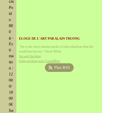
cm
Po
id
s:
88
0
g -
ELOGE DE L'ART PAR ALAIN TRUONG
Es
"Art is the most intense mode of individualism that the
ti
world has known." Oscar Wilde
ma
Accueil du blog
Créer un blog avec CanalBlog
tio
Flux RSS
n :
12
00
0/
18
00
0€
Isa