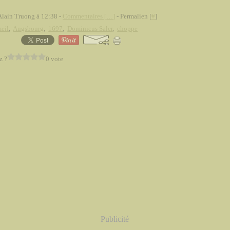
Alain Truong à 12:38 -
Commentaires [
…
]
- Permalien [
#
]
eil
,
Augsbourg
,
1697
,
Dominicus Saler
,
choppe
z ?
0 vote
Publicité