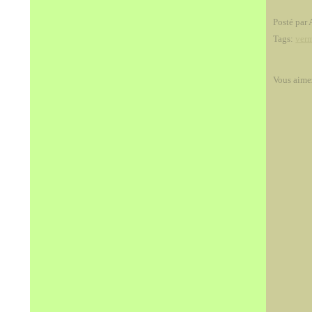
Posté par 
Tags:
verm
Vous aime