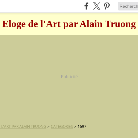
Eloge de l'Art par Alain Truong
Publicité
 L'ART PAR ALAIN TRUONG
>
CATEGORIES
>
1697