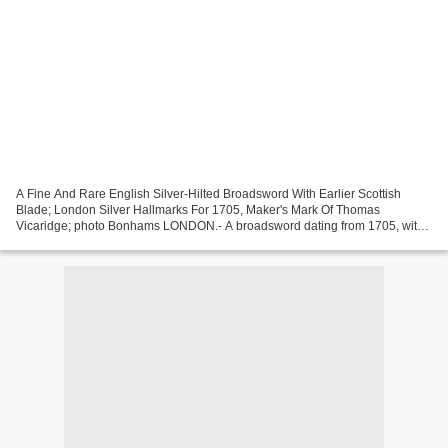
A Fine And Rare English Silver-Hilted Broadsword With Earlier Scottish
Blade; London Silver Hallmarks For 1705, Maker's Mark Of Thomas
Vicaridge; photo Bonhams LONDON.- A broadsword dating from 1705, with
a much older Scottish blade from the 14th Century,...