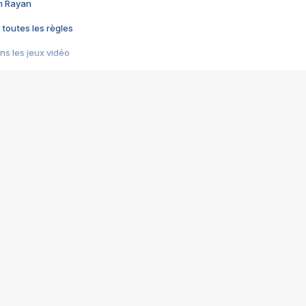
im Rayan
 toutes les règles
s les jeux vidéo
us choquant de Rockstar ? - Le scandale BULLY
e plus moche de Steam
du RÊVE tourne au CAUCHEMAR
pendant 8 heures
it… à tort
umiliés par un jeu vidéo
ire - Final Fantasy 8
ti un empire - Age of Empires
story DOFUS
tard, il crée l'un des pires jeux de tous les temps, MindsEye.