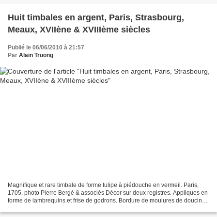
Huit timbales en argent, Paris, Strasbourg,
Meaux, XVIIène & XVIIIème siècles
Publié le 06/06/2010 à 21:57
Par
Alain Truong
Magnifique et rare timbale de forme tulipe à piédouche en vermeil. Paris,
1705. photo Pierre Bergé & associés Décor sur deux registres. Appliques en
forme de lambrequins et frise de godrons. Bordure de moulures de doucine.
Maître-Orfèvre: poinçon incomplet...