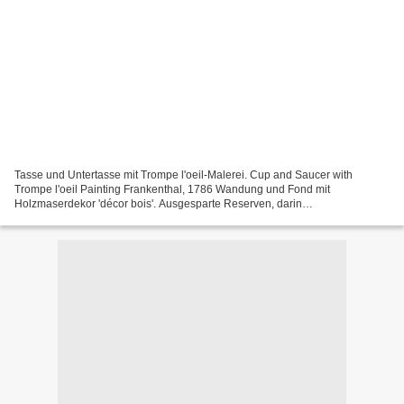
Tasse und Untertasse mit Trompe l'oeil-Malerei. Cup and Saucer with
Trompe l'oeil Painting Frankenthal, 1786 Wandung und Fond mit
Holzmaserdekor 'décor bois'. Ausgesparte Reserven, darin
Landschaftsstiche mit Architekturstaffage in Grisaillemalerei. Ränder...