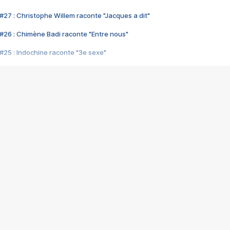
#27 : Christophe Willem raconte "Jacques a dit"
#26 : Chimène Badi raconte "Entre nous"
#25 : Indochine raconte "3e sexe"
#24 : Zaho raconte "C'est chelou"
#23 : Patrick Bruel raconte "Au café des délices"
#22 : Kyo raconte "Le chemin"
#21 : Nolwenn Leroy raconte "Cassé"
#20 : Patrick Hernandez raconte "Born to be alive"
#19 : Lorie raconte "Près de moi"
#18 : Michael Jones raconte "A nos actes manqués" (avec Jean-Jacque
#17 : Khaled raconte "Aïcha"
#16 : Corneille raconte "Parce qu'on vient de loin"