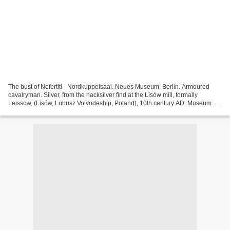
The bust of Nefertiti - Nordkuppelsaal. Neues Museum, Berlin. Armoured
cavalryman. Silver, from the hacksilver find at the Lisów mill, formally
Leissow, (Lisów, Lubusz Voivodeship, Poland), 10th century AD. Museum of
Prehistory and Early History / SMB....