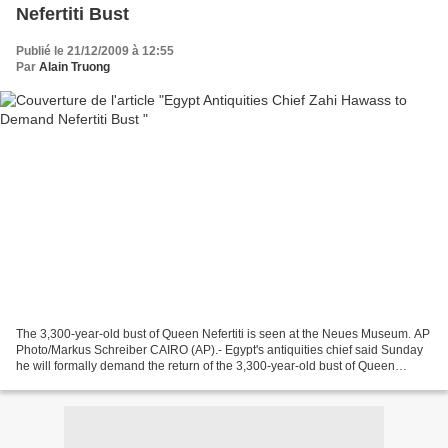
Nefertiti Bust
Publié le 21/12/2009 à 12:55
Par
Alain Truong
The 3,300-year-old bust of Queen Nefertiti is seen at the Neues Museum. AP
Photo/Markus Schreiber CAIRO (AP).- Egypt's antiquities chief said Sunday
he will formally demand the return of the 3,300-year-old bust of Queen
Nefertiti from a Berlin museum...