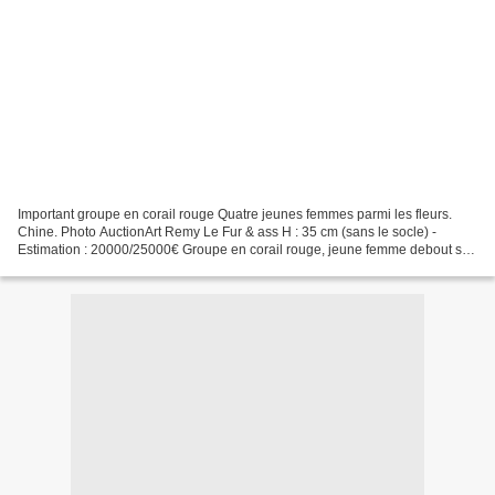
Important groupe en corail rouge Quatre jeunes femmes parmi les fleurs.
Chine. Photo AuctionArt Remy Le Fur & ass H : 35 cm (sans le socle) -
Estimation : 20000/25000€ Groupe en corail rouge, jeune femme debout sur
un prunier en fleurs. Chine. Photo AuctionArt...