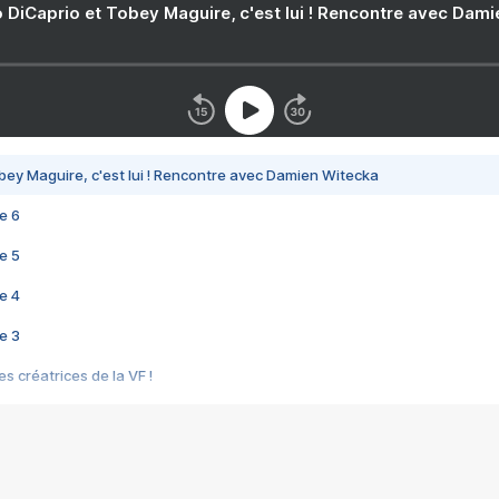
 DiCaprio et Tobey Maguire, c'est lui ! Rencontre avec Dam
bey Maguire, c'est lui ! Rencontre avec Damien Witecka
e 6
e 5
e 4
e 3
s créatrices de la VF !
e 2
e 1
e Mektoub My Love arrive enfin ! Rencontre avec Shaïn Boumedine et Sal