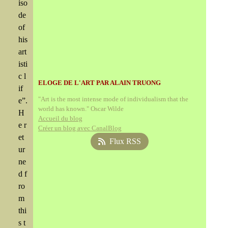
iso
de
of
his
art
isti
c l
ELOGE DE L'ART PAR ALAIN TRUONG
if
"Art is the most intense mode of individualism that the
e”.
world has known." Oscar Wilde
H
Accueil du blog
e r
Créer un blog avec CanalBlog
et
Flux RSS
ur
ne
d f
ro
m
thi
s t