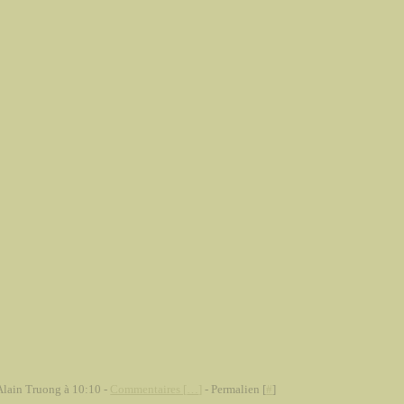
Alain Truong à 10:10 -
Commentaires [
…
]
- Permalien [
#
]