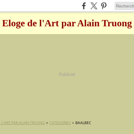
Eloge de l'Art par Alain Truong
Publicité
 L'ART PAR ALAIN TRUONG
>
CATEGORIES
>
BAALBEC