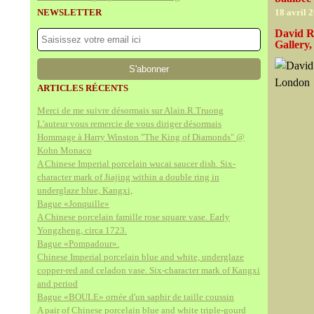
NEWSLETTER
18 avril 
David R
Gallery
ARTICLES RÉCENTS
Merci de me suivre désormais sur Alain.R.Truong
L'auteur vous remercie de vous diriger désormais
Hommage à Harry Winston "The King of Diamonds" @
Kohn Monaco
A Chinese Imperial porcelain wucai saucer dish. Six-
character mark of Jiajing within a double ring in
underglaze blue, Kangxi,
Bague «Jonquille»
A Chinese porcelain famille rose square vase. Early
Yongzheng, circa 1723.
Bague «Pompadour».
Chinese Imperial porcelain blue and white, underglaze
copper-red and celadon vase. Six-character mark of Kangxi
and period
Bague «BOULE» ornée d'un saphir de taille coussin
A pair of Chinese porcelain blue and white triple-gourd