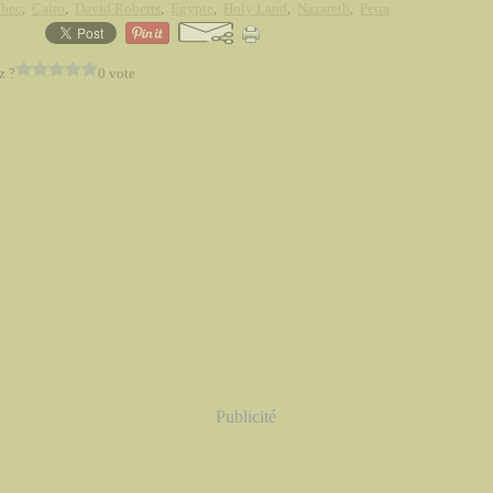
lbec
,
Cairo
,
David Roberts
,
Egypte
,
Holy Land
,
Nazareth
,
Petra
z ?
0 vote
Publicité