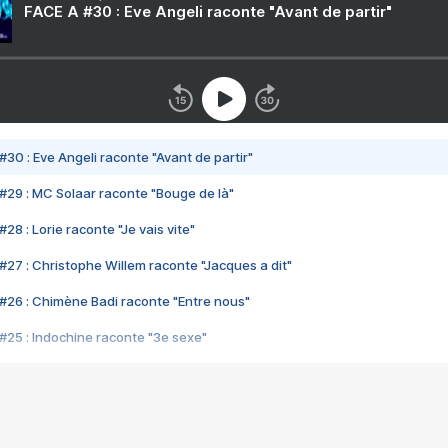
FACE A #30 : Eve Angeli raconte "Avant de partir"
#30 : Eve Angeli raconte "Avant de partir"
#29 : MC Solaar raconte "Bouge de là"
28 : Lorie raconte "Je vais vite"
#27 : Christophe Willem raconte "Jacques a dit"
#26 : Chimène Badi raconte "Entre nous"
#25 : Indochine raconte "3e sexe"
#24 : Zaho raconte "C'est chelou"
#23 : Patrick Bruel raconte "Au café des délices"
#22 : Kyo raconte "Le chemin"