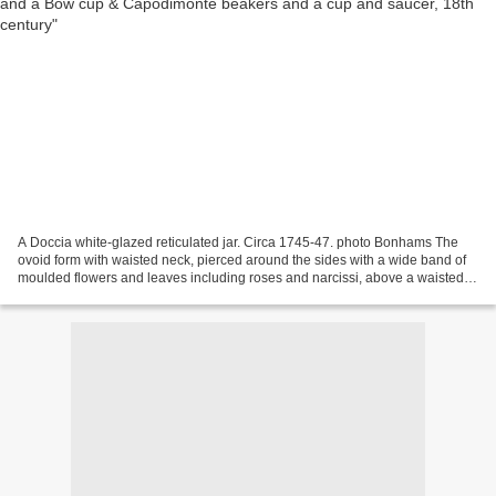
A Doccia white-glazed reticulated jar. Circa 1745-47. photo Bonhams The
ovoid form with waisted neck, pierced around the sides with a wide band of
moulded flowers and leaves including roses and narcissi, above a waisted
foot with grooved bands, 10.7cm...