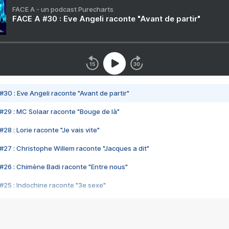
FACE A - un podcast Purecharts
FACE A #30 : Eve Angeli raconte "Avant de partir"
#30 : Eve Angeli raconte "Avant de partir"
#29 : MC Solaar raconte "Bouge de là"
28 : Lorie raconte "Je vais vite"
#27 : Christophe Willem raconte "Jacques a dit"
#26 : Chimène Badi raconte "Entre nous"
#25 : Indochine raconte "3e sexe"
#24 : Zaho raconte "C'est chelou"
#23 : Patrick Bruel raconte "Au café des délices"