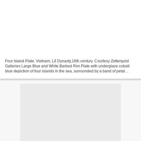
Four Island Plate, Vietnam, Lê Dynasty,16th century. Courtesy Zetterquist
Galleries Large Blue and White Barbed Rim Plate with underglaze cobalt
blue depiction of four islands in the sea, surrounded by a band of petal
designs and the cavetto of the bowl...