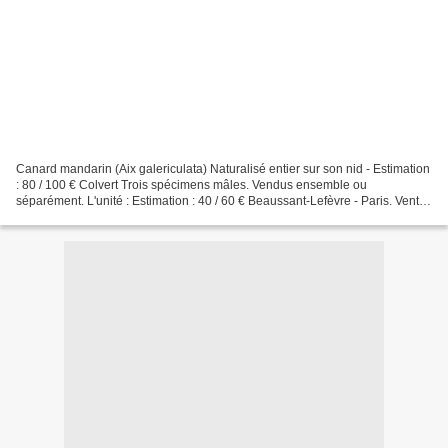
Canard mandarin (Aix galericulata) Naturalisé entier sur son nid - Estimation
: 80 / 100 € Colvert Trois spécimens mâles. Vendus ensemble ou
séparément. L'unité : Estimation : 40 / 60 € Beaussant-Lefèvre - Paris. Vente
du Mardi 22 décembre 2009. Drouot...