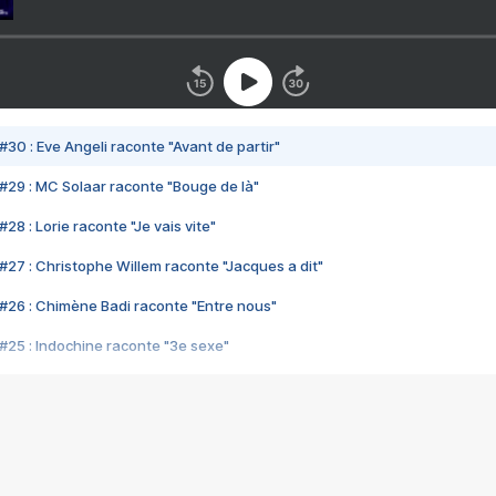
#30 : Eve Angeli raconte "Avant de partir"
#29 : MC Solaar raconte "Bouge de là"
28 : Lorie raconte "Je vais vite"
#27 : Christophe Willem raconte "Jacques a dit"
#26 : Chimène Badi raconte "Entre nous"
#25 : Indochine raconte "3e sexe"
#24 : Zaho raconte "C'est chelou"
#23 : Patrick Bruel raconte "Au café des délices"
#22 : Kyo raconte "Le chemin"