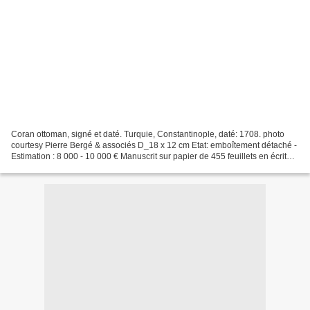
Coran ottoman, signé et daté. Turquie, Constantinople, daté: 1708. photo
courtesy Pierre Bergé & associés D_18 x 12 cm Etat: emboîtement détaché -
Estimation : 8 000 - 10 000 € Manuscrit sur papier de 455 feuillets en écriture
naskhi de 11 lignes par...