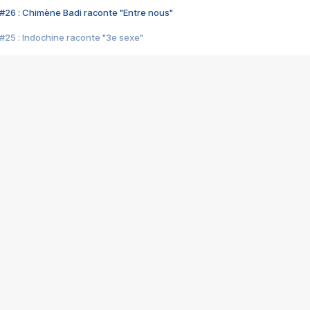
#26 : Chimène Badi raconte "Entre nous"
#25 : Indochine raconte "3e sexe"
#24 : Zaho raconte "C'est chelou"
#23 : Patrick Bruel raconte "Au café des délices"
#22 : Kyo raconte "Le chemin"
#21 : Nolwenn Leroy raconte "Cassé"
#20 : Patrick Hernandez raconte "Born to be alive"
#19 : Lorie raconte "Près de moi"
#18 : Michael Jones raconte "A nos actes manqués" (avec Jean-Jacque
#17 : Khaled raconte "Aïcha"
#16 : Corneille raconte "Parce qu'on vient de loin"
#15 : Indochine raconte "L'aventurier"