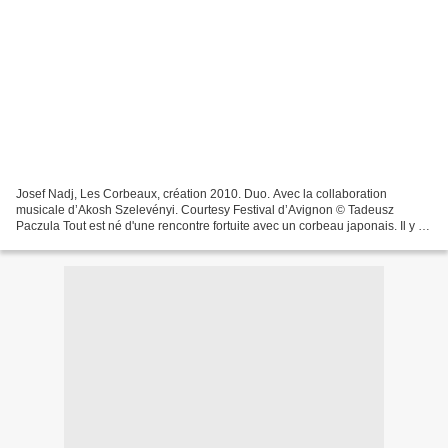
Josef Nadj, Les Corbeaux, création 2010. Duo. Avec la collaboration
musicale d’Akosh Szelevényi. Courtesy Festival d’Avignon © Tadeusz
Paczula Tout est né d'une rencontre fortuite avec un corbeau japonais. Il y a
quelques années, alors que Josef Nadj...