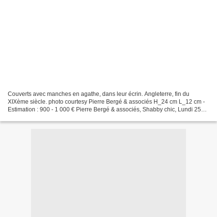
Couverts avec manches en agathe, dans leur écrin. Angleterre, fin du
XIXème siècle. photo courtesy Pierre Bergé & associés H_24 cm L_12 cm -
Estimation : 900 - 1 000 € Pierre Bergé & associés, Shabby chic, Lundi 25
octobre à 14h00, Salle des Beaux Arts...