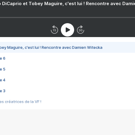
 DiCaprio et Tobey Maguire, c'est lui ! Rencontre avec Dam
bey Maguire, c'est lui ! Rencontre avec Damien Witecka
e 6
e 5
e 4
e 3
s créatrices de la VF !
e 2
e 1
e Mektoub My Love arrive enfin ! Rencontre avec Shaïn Boumedine et Sal