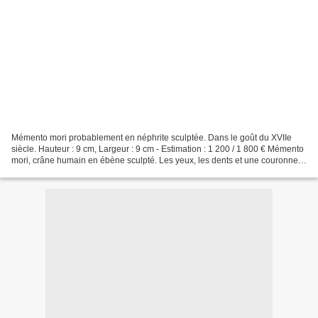
Mémento mori probablement en néphrite sculptée. Dans le goût du XVIIe
siècle. Hauteur : 9 cm, Largeur : 9 cm - Estimation : 1 200 / 1 800 € Mémento
mori, crâne humain en ébène sculpté. Les yeux, les dents et une couronne
de fleurs en ivoire, pierre tendre...