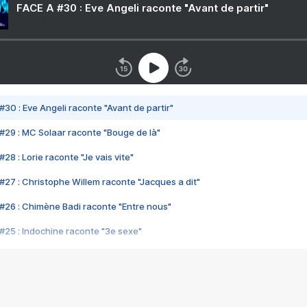
FACE A #30 : Eve Angeli raconte "Avant de partir"
#30 : Eve Angeli raconte "Avant de partir"
#29 : MC Solaar raconte "Bouge de là"
28 : Lorie raconte "Je vais vite"
#27 : Christophe Willem raconte "Jacques a dit"
#26 : Chimène Badi raconte "Entre nous"
#25 : Indochine raconte "3e sexe"
#24 : Zaho raconte "C'est chelou"
#23 : Patrick Bruel raconte "Au café des délices"
#22 : Kyo raconte "Le chemin"